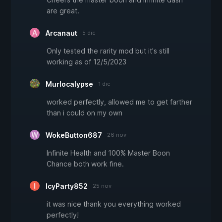
are great.
Arcanaut
5 dic
Only tested the rarity mod but it's still
working as of 12/5/2023
Murlocalypse
1 dic
worked perfectly, allowed me to get farther
than i could on my own
WokeButton687
26 nov
Infinite Health and 100% Master Boon
Chance both work fine.
IcyParty852
25 nov
it was nice thank you everything worked
perfectly!