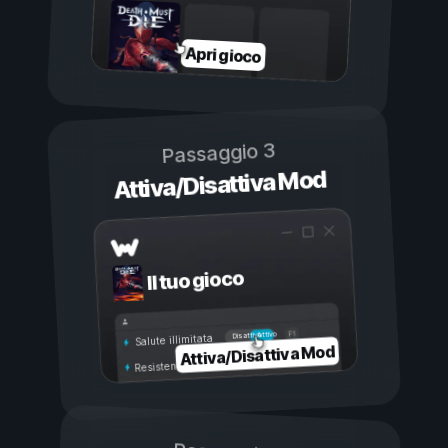
Apri gioco
Passaggio 3
Attiva/Disattiva Mod
Il tuo gioco
Attivo
Disattivo
Salute illimitata
Attiva/Disattiva Mod
Resistenza illimitata