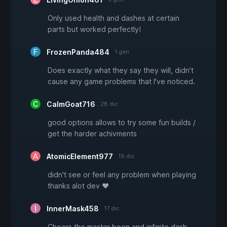
Only used health and dashes at certain
parts but worked perfectly!
FrozenPanda484
1 gen
Does exactly what they say they will, didn't
cause any game problems that I've noticed.
CalmGoat716
28 dic
good options allows to try some fun builds /
get the harder achivments
AtomicElement977
19 dic
didn't see or feel any problem when playing
thanks alot dev ♥
InnerMask458
17 dic
Cheers the master boon and infinite dash