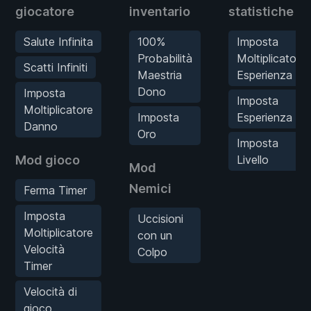
giocatore
inventario
statistiche
Salute Infinita
100%
Imposta
Probabilità
Moltiplicatore
Scatti Infiniti
Maestria
Esperienza
Dono
Imposta
Imposta
Moltiplicatore
Imposta
Esperienza
Danno
Oro
Imposta
Mod gioco
Livello
Mod
Nemici
Ferma Timer
Imposta
Uccisioni
Moltiplicatore
con un
Velocità
Colpo
Timer
Velocità di
gioco