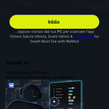
Inizia
...oppure visitaci dal tuo
PC
per scaricare l'app
Ottieni Salute Infinita, Scatti Infiniti &
10 altri mod
for
Death Must Die
with
WeMod
Trucchi
12
Introduzione a WeMod
Panoramica del modding con WeMod