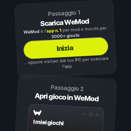
Passaggio 1
Scarica WeMod
per mod e trucchi per
app n. 1
è l'
WeMod
3000+ giochi
Inizia
per scaricare
PC
...oppure visitaci dal tuo
l'app
Passaggio 2
Apri gioco in WeMod
I miei giochi