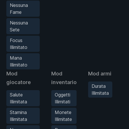
Nessuna
Fame
Nessuna
Sete
Focus
Illimitato
Mana
Illimitato
Mod
Mod
Mod armi
M
giocatore
inventario
g
Durata
Illimitata
Salute
Oggetti
Illimitata
Illimitati
Stamina
Monete
Illimitata
Illimitate