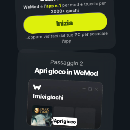
per mod e trucchi per
app n. 1
è l'
WeMod
3000+ giochi
Inizia
per scaricare
PC
...oppure visitaci dal tuo
l'app
Passaggio 2
Apri gioco in WeMod
I miei giochi
Apri gioco