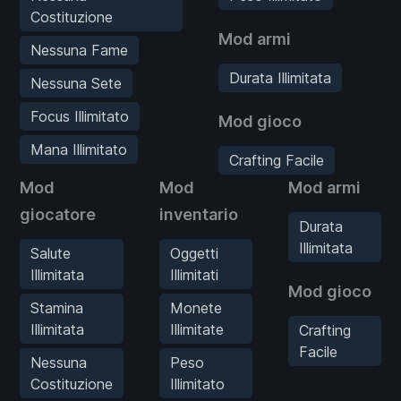
Costituzione
Mod armi
Nessuna Fame
Durata Illimitata
Nessuna Sete
Focus Illimitato
Mod gioco
Mana Illimitato
Crafting Facile
Mod
Mod
Mod armi
giocatore
inventario
Durata
Illimitata
Salute
Oggetti
Illimitata
Illimitati
Mod gioco
Stamina
Monete
Illimitata
Illimitate
Crafting
Facile
Nessuna
Peso
Costituzione
Illimitato