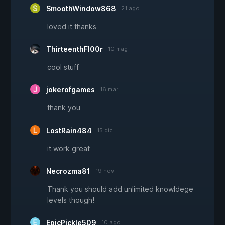
SmoothWindow868
21 ago
loved it thanks
ThirteenthFl00r
10 mag
cool stuff
jokerofgames
16 mar
thank you
LostRain484
15 dic
it work great
Necrozma81
19 nov
Thank you should add unlimited knowldege
levels though!
EpicPickle509
10 ago