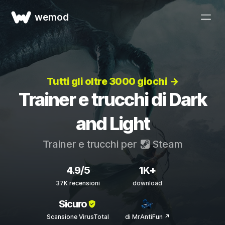
wemod
Tutti gli oltre 3000 giochi →
Trainer e trucchi di Dark
and Light
Trainer e trucchi per
Steam
4.9/5
1K+
37K recensioni
download
Sicuro
Scansione VirusTotal
di MrAntiFun ↗