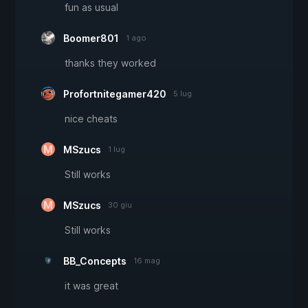
fun as usual
Boomer801
1 ago
thanks they worked
Profortnitegamer420
5 lug
nice cheats
MSzucs
1 lug
Still works
MSzucs
30 giu
Still works
BB_Concepts
16 mag
it was great