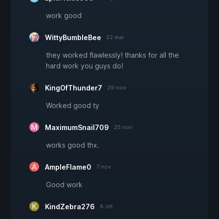
work good
WittyBumbleBee
22 mar
they worked flawlessly! thanks for all the
hard work you guys do!
KingOfThunder7
29 nov
Worked good ty
MaximumSnail709
25 nov
works good thx.
AmpleFlame0
7 nov
Good work
KindZebra276
8 ott