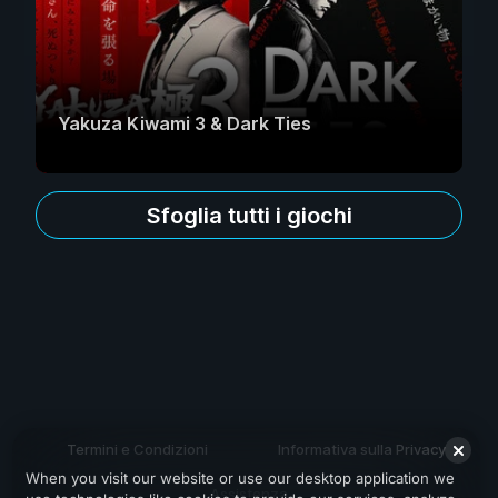
Yakuza Kiwami 3 & Dark Ties
Sfoglia tutti i giochi
Termini e Condizioni
Informativa sulla Privacy
When you visit our website or use our desktop application we
Assistenza