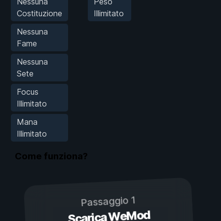
Nessuna
Peso
Costituzione
Illimitato
Nessuna
Fame
Nessuna
Sete
Focus
Illimitato
Mana
Illimitato
Come funziona?
Passaggio 1
Scarica WeMod