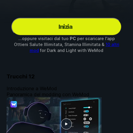
Inizia
...oppure visitaci dal tuo
PC
per scaricare l'app
Ottieni Salute Illimitata, Stamina Illimitata &
10 altri
mod
for
Dark and Light
with
WeMod
Trucchi
12
Introduzione a WeMod
Panoramica del modding con WeMod