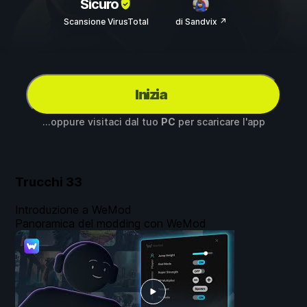
Sicuro
Scansione VirusTotal
di Sandvix ↗
Inizia
...oppure visitaci dal tuo
PC
per scaricare l'app
Trucchi
33
Introduzione a WeMod
Panoramica del modding con WeMod