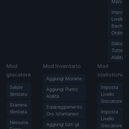
Mercan
Imposta
Livello
Bachec
Ordini
Sblocca
Tutte le
Abilità
Mod
Mod inventario
Mod
giocatore
statistiche
Aggiungi Monete
Salute
Imposta
Aggiungi Punto
Illimitata
Livello
Abilità
Giocatore
Stamina
Equipaggiamento
Illimitata
Imposta
Oro Istantaneo
Livello
Nessuna
Aggiungi tutti gli
Giocatore