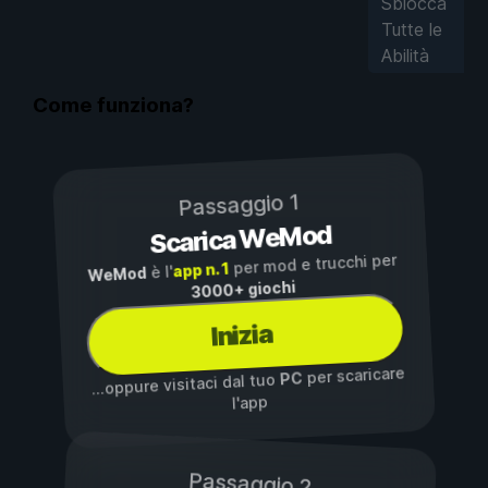
Sblocca
Tutte le
Abilità
Come funziona?
Passaggio 1
Scarica WeMod
per mod e trucchi per
app n. 1
è l'
WeMod
3000+ giochi
Inizia
per scaricare
PC
...oppure visitaci dal tuo
l'app
Passaggio 2