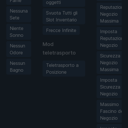
Fame
oggetti
Reputazione
Nessuna
Svuota Tutti gli
Negozio
Sete
Slot Inventario
Massima
Niente
Frecce Infinite
Imposta
Sonno
Reputazione
Mod
Negozio
Nessun
Odore
teletrasporto
Sicurezza
Negozio
Nessun
Teletrasporto a
Massima
Bagno
Posizione
Imposta
Sicurezza
Negozio
Massimo
Fascino del
Negozio