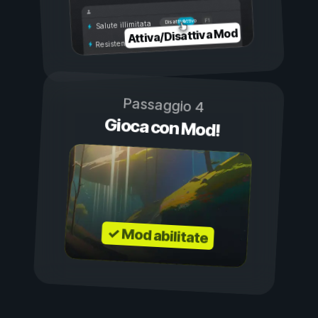
Attivo
Disattivo
Salute illimitata
Attiva/Disattiva Mod
Resistenza illimitata
Passaggio 4
Gioca con Mod!
✓ Mod abilitate