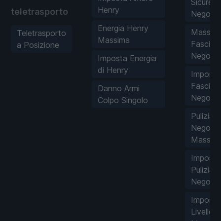
Sicurez
Henry
teletrasporto
Negozi
Energia Henry
Massim
Teletrasporto
Massima
Fascino
a Posizione
Negozi
Imposta Energia
di Henry
Imposta
Fascino
Danno Armi
Negozi
Colpo Singolo
Pulizia
Negozi
Massim
Imposta
Pulizia d
Negozi
Imposta
Livello