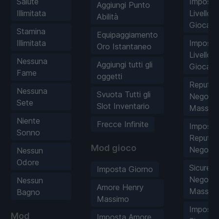
Salute
Imposta
Aggiungi Punto
Illimitata
Livello
Abilità
Giocato
Stamina
Equipaggiamento
Illimitata
Imposta
Oro Istantaneo
Livello
Nessuna
Aggiungi tutti gli
Giocato
Fame
oggetti
Reputaz
Nessuna
Svuota Tutti gli
Negozi
Sete
Slot Inventario
Massim
Niente
Frecce Infinite
Imposta
Sonno
Reputaz
Mod gioco
Negozi
Nessun
Odore
Sicurez
Imposta Giorno
Negozi
Nessun
Amore Henry
Massim
Bagno
Massimo
Imposta
Mod
Imposta Amore