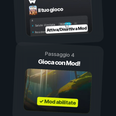
Il tuo gioco
Attivo
Disattivo
Salute illimitata
Attiva/Disattiva Mod
Resistenza illimitata
Passaggio 4
Gioca con Mod!
✓ Mod abilitate