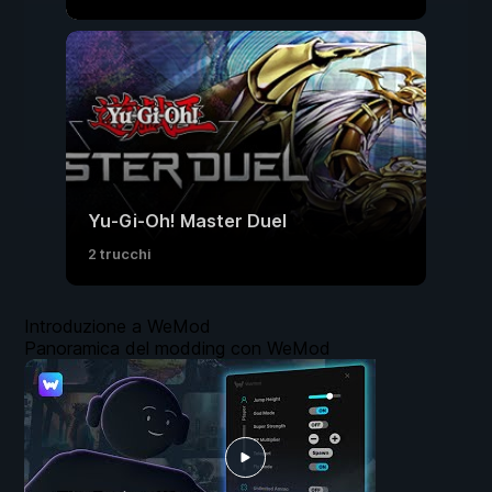
Yu-Gi-Oh! Master Duel
2 trucchi
Introduzione a WeMod
Panoramica del modding con WeMod