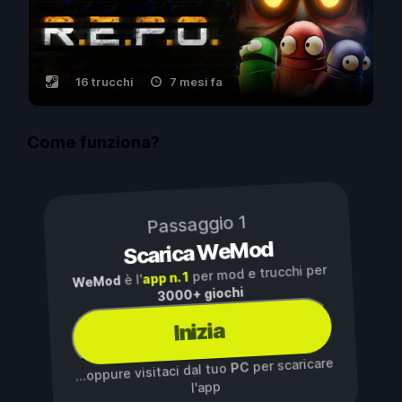
16 trucchi
7 mesi fa
Come funziona?
Passaggio 1
Scarica WeMod
per mod e trucchi per
app n. 1
è l'
WeMod
3000+ giochi
Inizia
per scaricare
PC
...oppure visitaci dal tuo
l'app