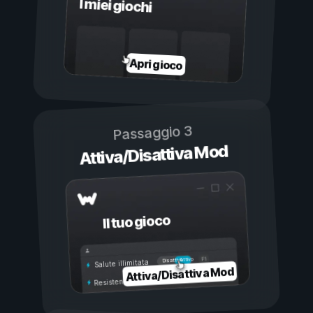
I miei giochi
Apri gioco
Passaggio 3
Attiva/Disattiva Mod
Il tuo gioco
Attivo
Disattivo
Salute illimitata
Attiva/Disattiva Mod
Resistenza illimitata