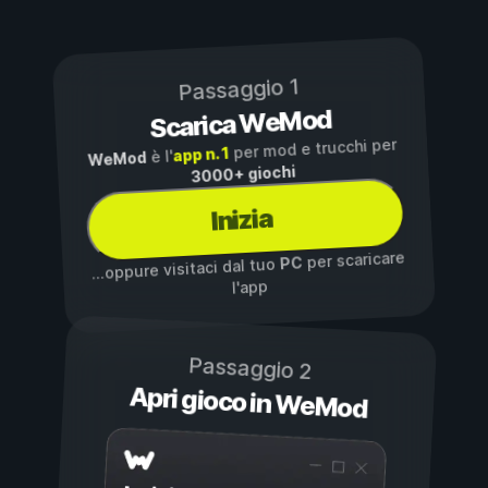
Passaggio 1
Scarica WeMod
per mod e trucchi per
app n. 1
è l'
WeMod
3000+ giochi
Inizia
per scaricare
PC
...oppure visitaci dal tuo
l'app
Passaggio 2
Apri gioco in WeMod