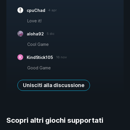
cpuChad
4 apr
Love it!
aloha92
5 dic
Cool Game
KindStick105
16 nov
Good Game
Unisciti alla discussione
Scopri altri giochi supportati