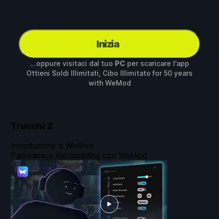
Inizia
...oppure visitaci dal tuo
PC
per scaricare l'app
Ottieni Soldi Illimitati, Cibo Illimitato for
50 years
with
WeMod
Trucchi
2
Introduzione a WeMod
Panoramica del modding con WeMod