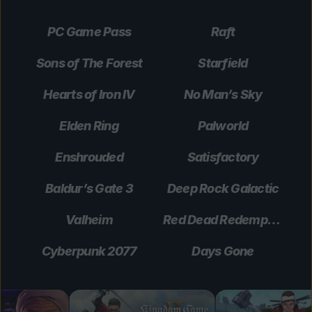
PC Game Pass
Raft
Sons of The Forest
Starfield
Hearts of Iron IV
No Man’s Sky
Elden Ring
Palworld
Enshrouded
Satisfactory
Baldur’s Gate 3
Deep Rock Galactic
Valheim
Red Dead Redemption 2
Cyberpunk 2077
Days Gone