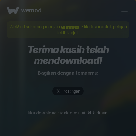
wemod
WeMod sekarang menjadi
. Klik
di sini
untuk pelajari
lebih lanjut.
Terima kasih telah
mendownload!
Bagikan dengan temanmu:
Jika download tidak dimulai,
klik di sini
.