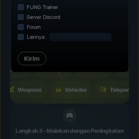
Langkah 2 - Pilih Fitur
FLiNG Trainer
Sesuaikan
Server Discord
Permainanmu
Forum
Lainnya:
Telusuri ratusan peningkatan dan fitur yang
telah diuji komunitas. Semua perubahan
bersifat sementara dan dapat diubah seketika.
Kirim
Langkah 3 - Mainkan dengan Peningkatan