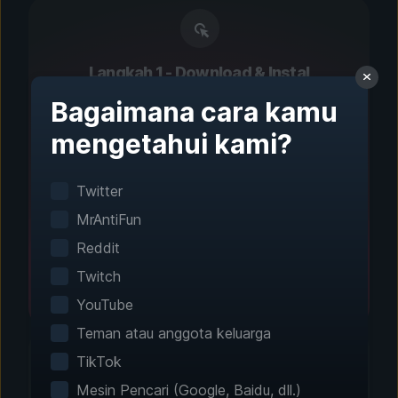
Langkah 1 - Download & Instal
Pengaturan Satu Klik
Bagaimana cara kamu
mengetahui kami?
Deteksi permainan cerdas akan menemukan
game yang terinstal secara otomatis. Tak
perlu konfigurasi manual.
Twitter
MrAntiFun
Reddit
Twitch
YouTube
Teman atau anggota keluarga
TikTok
Mesin Pencari (Google, Baidu, dll.)