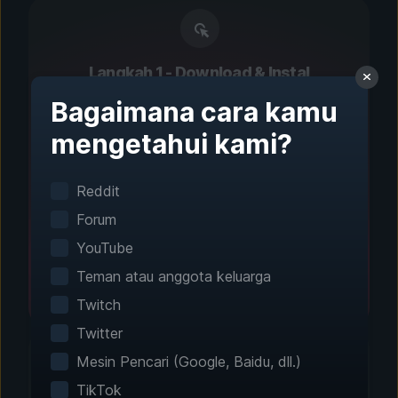
Langkah 1 - Download & Instal
Pengaturan Satu Klik
Bagaimana cara kamu
mengetahui kami?
Deteksi permainan cerdas akan menemukan
game yang terinstal secara otomatis. Tak
perlu konfigurasi manual.
Reddit
Forum
YouTube
Teman atau anggota keluarga
Twitch
Twitter
Mesin Pencari (Google, Baidu, dll.)
TikTok