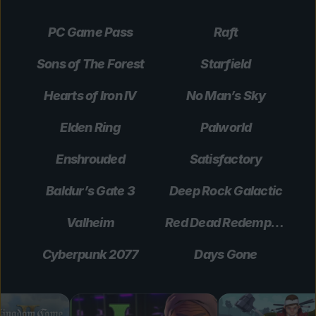
PC Game Pass
Raft
Sons of The Forest
Starfield
Hearts of Iron IV
No Man’s Sky
Elden Ring
Palworld
Enshrouded
Satisfactory
Baldur’s Gate 3
Deep Rock Galactic
Valheim
Red Dead Redemption 2
Cyberpunk 2077
Days Gone