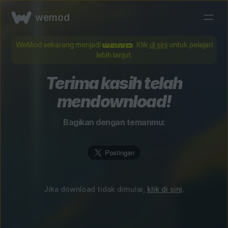
wemod
WeMod sekarang menjadi
. Klik
di sini
untuk pelajari
lebih lanjut.
Terima kasih telah
mendownload!
Bagikan dengan temanmu:
Jika download tidak dimulai,
klik di sini
.