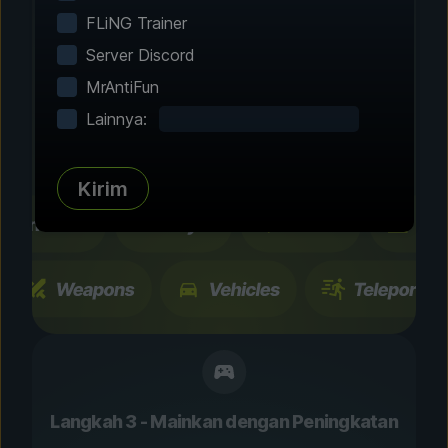
Langkah 2 - Pilih Fitur
FLiNG Trainer
Sesuaikan
Server Discord
Permainanmu
MrAntiFun
Lainnya:
Telusuri ratusan peningkatan dan fitur yang
telah diuji komunitas. Semua perubahan
bersifat sementara dan dapat diubah seketika.
Kirim
Langkah 3 - Mainkan dengan Peningkatan