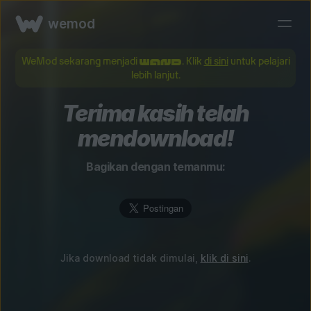
wemod
WeMod sekarang menjadi
. Klik
di sini
untuk pelajari
lebih lanjut.
Terima kasih telah
mendownload!
Bagikan dengan temanmu:
Jika download tidak dimulai,
klik di sini
.