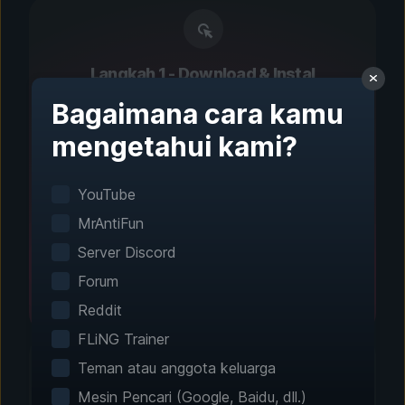
Langkah 1 - Download & Instal
Pengaturan Satu Klik
Bagaimana cara kamu
mengetahui kami?
Deteksi permainan cerdas akan menemukan
game yang terinstal secara otomatis. Tak
perlu konfigurasi manual.
YouTube
MrAntiFun
Server Discord
Forum
Reddit
FLiNG Trainer
Teman atau anggota keluarga
Mesin Pencari (Google, Baidu, dll.)