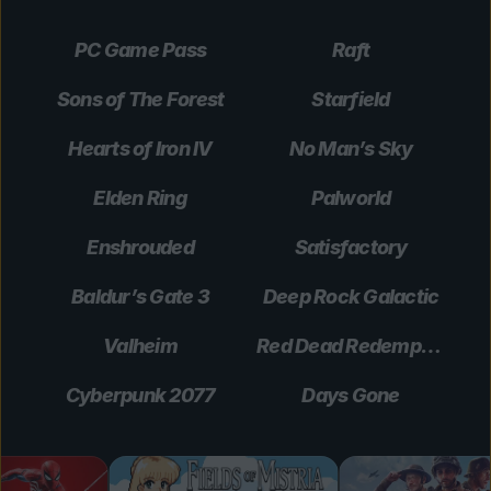
PC Game Pass
Raft
Sons of The Forest
Starfield
Hearts of Iron IV
No Man’s Sky
Elden Ring
Palworld
Enshrouded
Satisfactory
Baldur’s Gate 3
Deep Rock Galactic
Valheim
Red Dead Redemption 2
Cyberpunk 2077
Days Gone