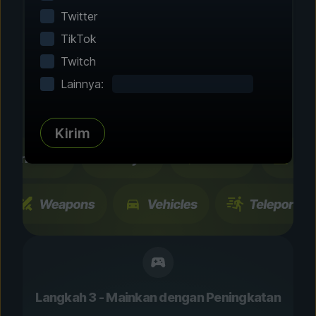
Langkah 2 - Pilih Fitur
Twitter
Sesuaikan
TikTok
Permainanmu
Twitch
Lainnya:
Telusuri ratusan peningkatan dan fitur yang
telah diuji komunitas. Semua perubahan
bersifat sementara dan dapat diubah seketika.
Kirim
Langkah 3 - Mainkan dengan Peningkatan