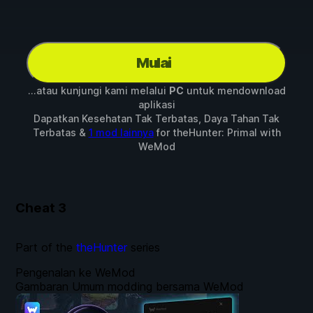
Mulai
...atau kunjungi kami melalui
PC
untuk mendownload
aplikasi
Dapatkan Kesehatan Tak Terbatas, Daya Tahan Tak
Terbatas &
1 mod lainnya
for
theHunter: Primal
with
WeMod
Cheat
3
Part of the
theHunter
series
Pengenalan ke WeMod
Gambaran Umum modding bersama WeMod