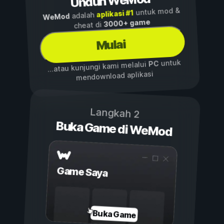
Unduh WeMod
untuk mod &
aplikasi #1
adalah
WeMod
3000+ game
cheat di
Mulai
untuk
PC
...atau kunjungi kami melalui
mendownload aplikasi
Langkah 2
Buka Game di WeMod
Game Saya
Buka Game