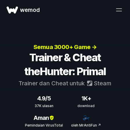
wemod
Semua 3000+ Game →
Trainer & Cheat
theHunter: Primal
Trainer dan Cheat untuk
Steam
4.9/5
1K+
37K ulasan
download
Aman
Pemindaian VirusTotal
oleh MrAntiFun ↗