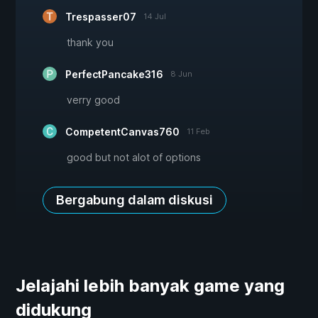
Trespasser07
14 Jul
thank you
PerfectPancake316
8 Jun
verry good
CompetentCanvas760
11 Feb
good but not alot of options
Bergabung dalam diskusi
Jelajahi lebih banyak game yang
didukung