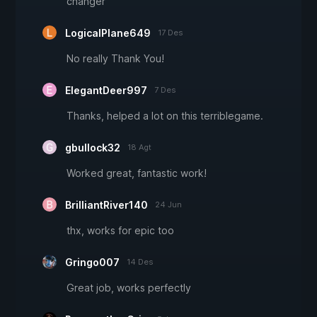
changer
LogicalPlane649
17 Des
No really Thank You!
ElegantDeer997
7 Des
Thanks, helped a lot on this terriblegame.
gbullock32
18 Agt
Worked great, fantastic work!
BrilliantRiver140
24 Jun
thx, works for epic too
Gringo007
14 Des
Great job, works perfectly