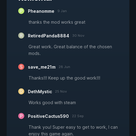
Pheanomme
9 Jan
thanks the mod works great
RetiredPanda8884
30 Nov
Great work. Great balance of the chosen
mods.
save_me21m
28 Jun
Thanks!!! Keep up the good work!!!
DethMystic
25 Nov
Works good with steam
PositiveCactus590
22 Sep
Thank you! Super easy to get to work, I can
enjoy this game again.