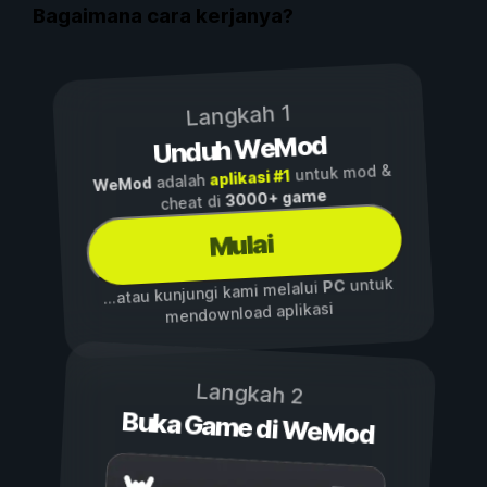
Bagaimana cara kerjanya?
Langkah 1
Unduh WeMod
untuk mod &
aplikasi #1
adalah
WeMod
3000+ game
cheat di
Mulai
untuk
PC
...atau kunjungi kami melalui
mendownload aplikasi
Langkah 2
Buka Game di WeMod