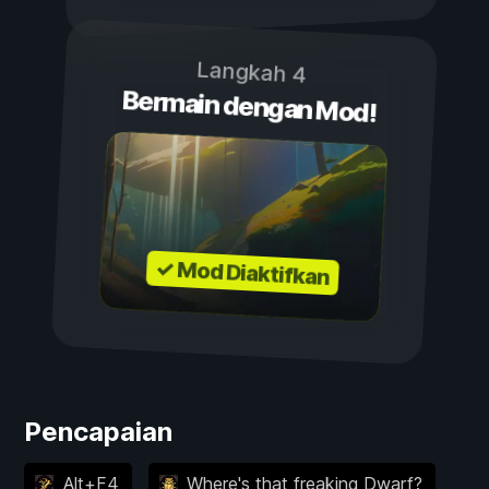
Langkah 4
Bermain dengan Mod!
✓ Mod Diaktifkan
Pencapaian
Alt+F4
Where's that freaking Dwarf?