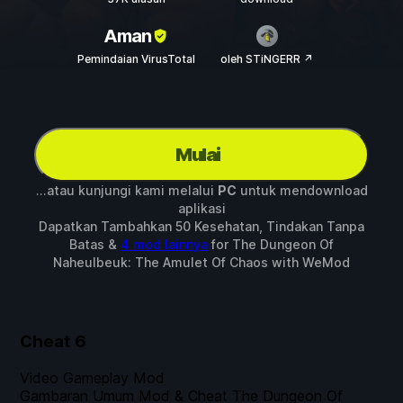
Aman
Pemindaian VirusTotal
oleh STiNGERR ↗
Mulai
...atau kunjungi kami melalui
PC
untuk mendownload
aplikasi
Dapatkan Tambahkan 50 Kesehatan, Tindakan Tanpa
Batas &
4 mod lainnya
for
The Dungeon Of
Naheulbeuk: The Amulet Of Chaos
with
WeMod
Cheat
6
Video Gameplay Mod
Gambaran Umum Mod & Cheat The Dungeon Of