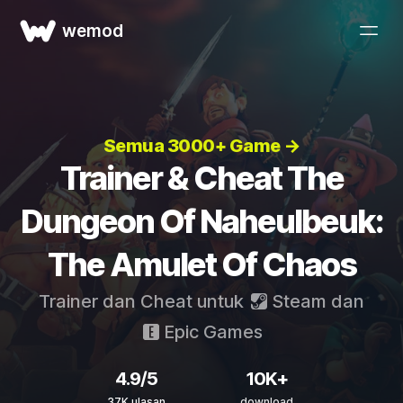
wemod
Semua 3000+ Game →
Trainer & Cheat The
Dungeon Of Naheulbeuk:
The Amulet Of Chaos
Trainer dan Cheat untuk
Steam
dan
Epic Games
4.9/5
10K+
37K ulasan
download