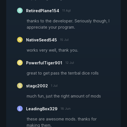
RetiredPlane154
11 Agt
thanks to the developer. Seriously though, I
appreciate your program.
NativeSeed545
15 Jul
works very well, thank you.
PowerfulTiger901
12 Jul
great to get pass the terrbal dice rolls
stagc2002
1 Jul
much fun, just the right amount of mods
LeadingBox329
18 Jun
these are awesome mods. thanks for
making them.