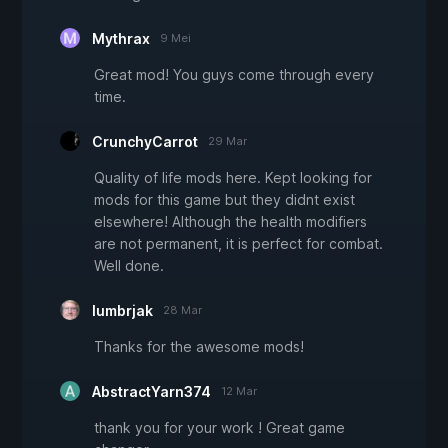
Mythrax
9 Mei
Great mod! You guys come through every
time.
CrunchyCarrot
29 Mar
Quality of life mods here. Kept looking for
mods for this game but they didnt exist
elsewhere! Although the health modifiers
are not permanent, it is perfect for combat.
Well done.
lumbrjak
28 Mar
Thanks for the awesome mods!
AbstractYarn374
12 Mar
thank you for your work ! Great game