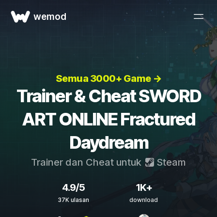
wemod
Semua 3000+ Game →
Trainer & Cheat SWORD
ART ONLINE Fractured
Daydream
Trainer dan Cheat untuk
Steam
4.9/5
1K+
37K ulasan
download