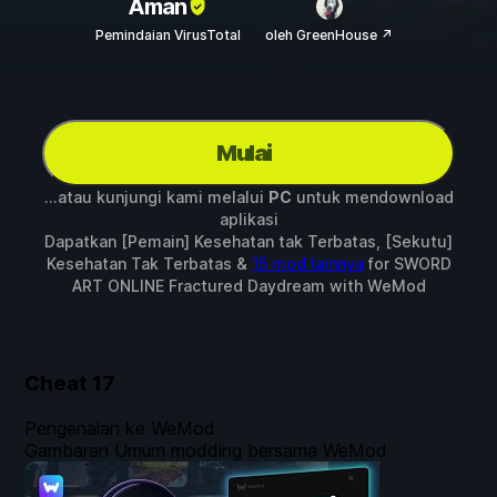
Aman
Pemindaian VirusTotal
oleh GreenHouse ↗
Mulai
...atau kunjungi kami melalui
PC
untuk mendownload
aplikasi
Dapatkan [Pemain] Kesehatan tak Terbatas, [Sekutu]
Kesehatan Tak Terbatas &
15 mod lainnya
for
SWORD
ART ONLINE Fractured Daydream
with
WeMod
Cheat
17
Pengenalan ke WeMod
Gambaran Umum modding bersama WeMod