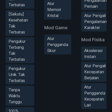
Pengalaman
Atur
Terbatas
Pemain
Memori
[Sekutu]
Kristal
Atur Pengali
Kesehatan
Pengalaman
Tak
Mod Game
Karakter
Terbatas
Atur
Mod Fisika
Pengukur
Pengganda
Terbang
Skor
Akselerasi
Tak
Instan
Terbatas
Atur Pengali
Pengukur
Kecepatan
Unik Tak
Berjalan
Terbatas
Atur
Tanpa
Pengganda
Waktu
Kecepatan
Tunggu
Lari
100%