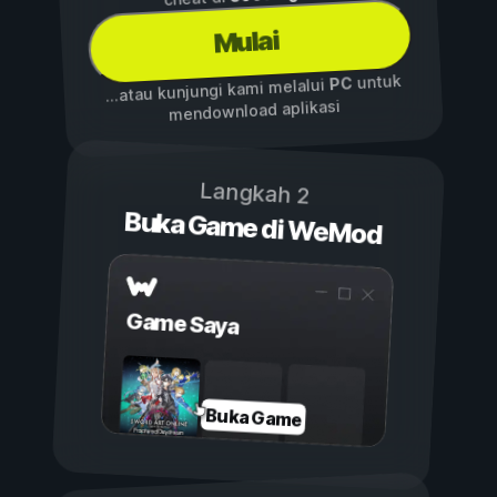
Mulai
untuk
PC
...atau kunjungi kami melalui
mendownload aplikasi
Langkah 2
Buka Game di WeMod
Game Saya
Buka Game