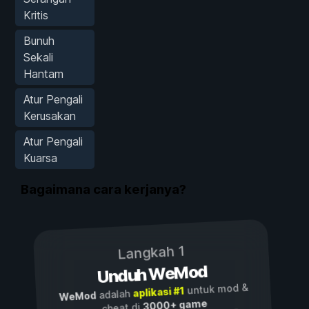
Kritis
Bunuh
Sekali
Hantam
Atur Pengali
Kerusakan
Atur Pengali
Kuarsa
Bagaimana cara kerjanya?
Langkah 1
Unduh WeMod
untuk mod &
aplikasi #1
adalah
WeMod
3000+ game
cheat di