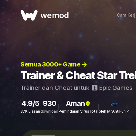
wemod
Cara Ker
Semua 3000+ Game →
Trainer & Cheat Star Tr
Trainer dan Cheat untuk
Epic Games
4.9/5
930
Aman
37K ulasan
download
Pemindaian VirusTotal
oleh MrAntiFun ↗