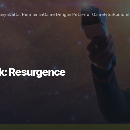
janya
Daftar Permainan
Game Dengan Peta
Fitur Game
Fitur
Komunit
ek: Resurgence