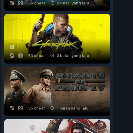
56 cheat
24 hari yang lalu
53 cheat
3 bulan yang lalu
35 cheat
1 bulan yang lalu