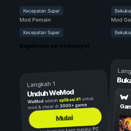
Kecepatan Super
Bekukan
Mod Pemain
Mod G
Kecepatan Super
Bekukan
Bagaimana cara kerjanya?
Lang
Buk
Langkah 1
Unduh WeMod
untuk
aplikasi #1
adalah
WeMod
3000+ game
Gam
mod & cheat di
Mulai
PC
...atau kunjungi kami melalui