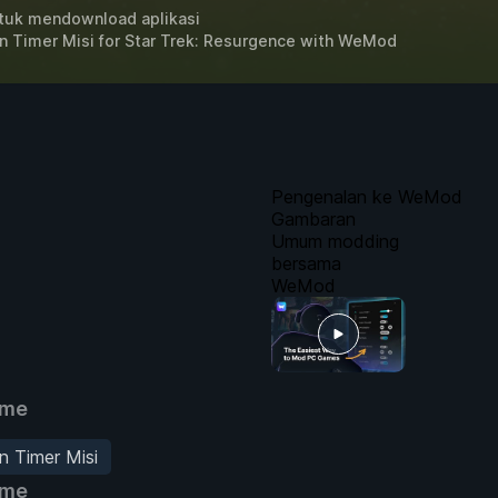
uk mendownload aplikasi
 Timer Misi for
Star Trek: Resurgence
with
WeMod
Pengenalan ke WeMod
Gambaran
Umum modding
bersama
WeMod
ame
 Timer Misi
ame