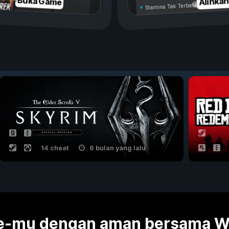
Alihka
Buka Game
Stamina Tak Terbatas
14 cheat
6 bulan yang lalu
me-mu dengan aman bersama 