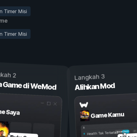
 Timer Misi
ame
 Timer Misi
kah 2
Langkah 3
a Game di WeMod
Alihkan Mod
e Saya
Game Kamu
Aktif
Nonaktif
Health Tak Terbatas