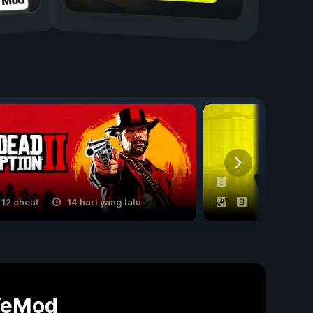
n Mod
12 cheat
14 hari yang lalu
53 cheat
WeMod