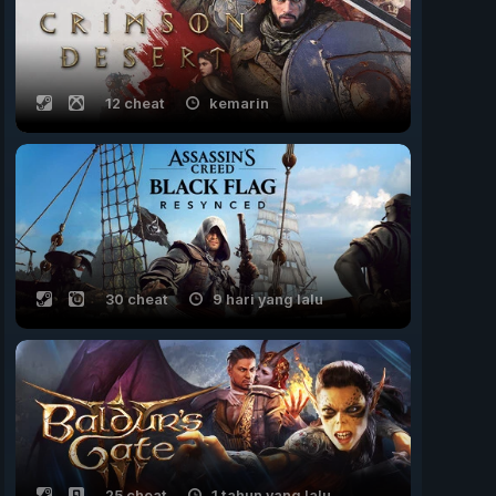
12 cheat
kemarin
30 cheat
9 hari yang lalu
25 cheat
1 tahun yang lalu