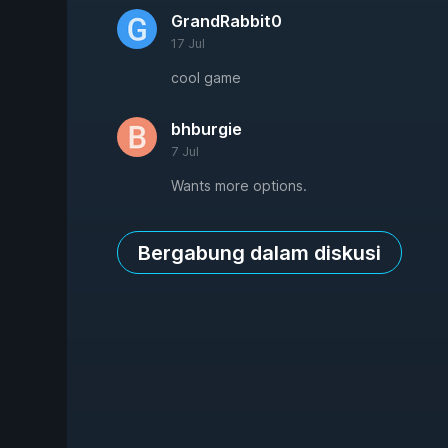
GrandRabbit0
17 Jul
cool game
bhburgie
7 Jul
Wants more options.
Bergabung dalam diskusi