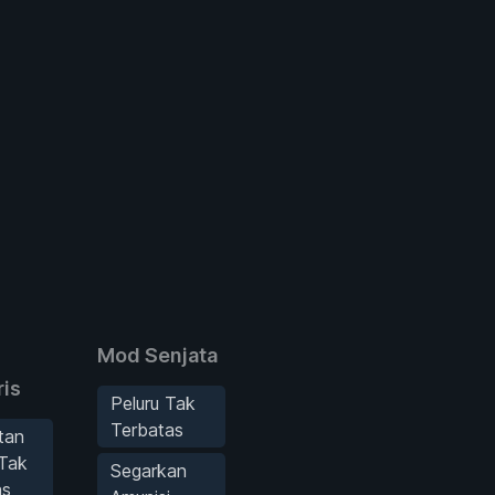
Mod Senjata
ris
Peluru Tak
Terbatas
tan
 Tak
Segarkan
as