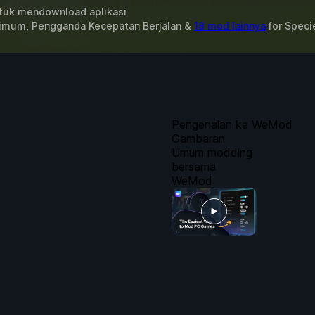
uk mendownload aplikasi
imum, Pengganda Kecepatan Berjalan &
18 mod lainnya
for
Speci
Pengenalan ke WeMod
Gambaran
Umum modding
bersama
WeMod