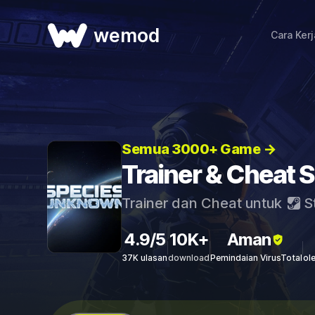
wemod
Cara Ker
Semua 3000+ Game →
Trainer & Cheat
Trainer dan Cheat untuk
S
4.9/5
10K+
Aman
37K ulasan
download
Pemindaian VirusTotal
ol