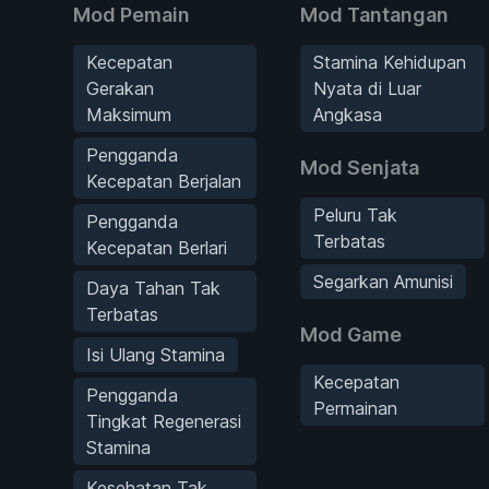
Mod Pemain
Mod Tantangan
Kecepatan
Stamina Kehidupan
Gerakan
Nyata di Luar
Maksimum
Angkasa
Pengganda
Mod Senjata
Kecepatan Berjalan
Peluru Tak
Pengganda
Terbatas
Kecepatan Berlari
Segarkan Amunisi
Daya Tahan Tak
Terbatas
Mod Game
Isi Ulang Stamina
Kecepatan
Pengganda
Permainan
Tingkat Regenerasi
Stamina
Kesehatan Tak