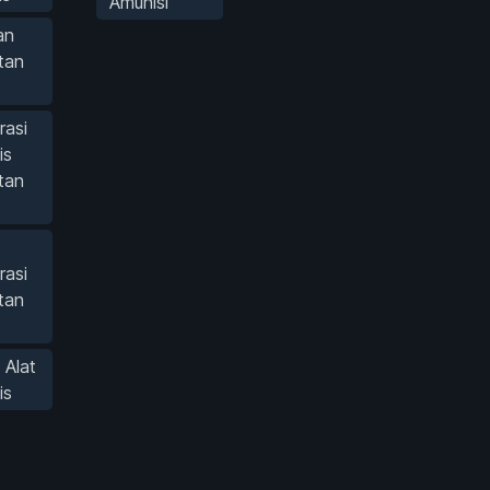
Amunisi
an
tan
rasi
is
tan
rasi
tan
 Alat
is