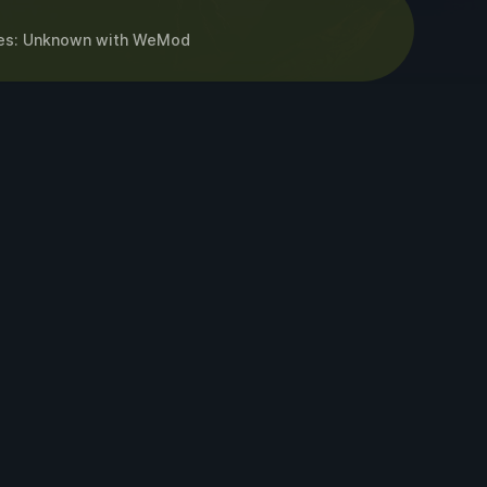
es: Unknown
with
WeMod