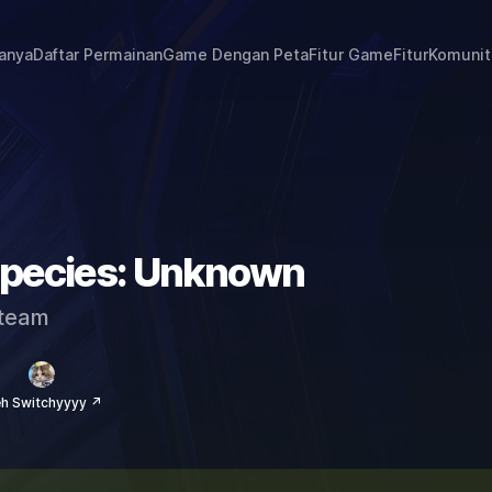
janya
Daftar Permainan
Game Dengan Peta
Fitur Game
Fitur
Komunit
 Species: Unknown
team
eh Switchyyyy ↗