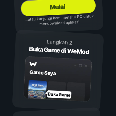
Mulai
untuk
PC
...atau kunjungi kami melalui
mendownload aplikasi
Langkah 2
Buka Game di WeMod
Game Saya
Buka Game