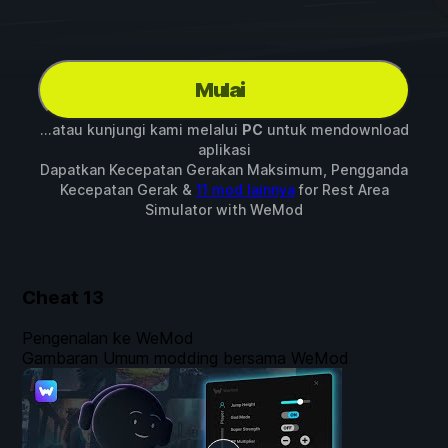
Mulai
...atau kunjungi kami melalui
PC
untuk mendownload
aplikasi
Dapatkan Kecepatan Gerakan Maksimum, Pengganda
Kecepatan Gerak &
11 mod lainnya
for
Rest Area
Simulator
with
WeMod
Cheat
13
Pengenalan ke WeMod
Gambaran Umum modding bersama WeMod