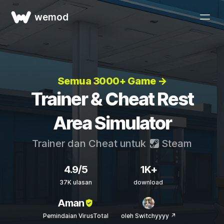
wemod
Semua 3000+ Game →
Trainer & Cheat Rest
Area Simulator
Trainer dan Cheat untuk
Steam
4.9/5
1K+
37K ulasan
download
Aman
Pemindaian VirusTotal
oleh Switchyyyy ↗