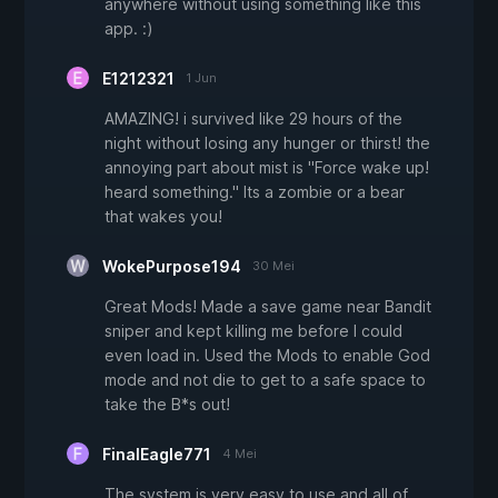
anywhere without using something like this
app. :)
E1212321
1 Jun
AMAZING! i survived like 29 hours of the
night without losing any hunger or thirst! the
annoying part about mist is "Force wake up!
heard something." Its a zombie or a bear
that wakes you!
WokePurpose194
30 Mei
Great Mods! Made a save game near Bandit
sniper and kept killing me before I could
even load in. Used the Mods to enable God
mode and not die to get to a safe space to
take the B*s out!
FinalEagle771
4 Mei
The system is very easy to use and all of