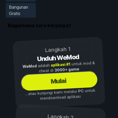
Bangunan
Gratis
Bagaimana cara kerjanya?
Langkah 1
Unduh WeMod
untuk mod &
aplikasi #1
adalah
WeMod
3000+ game
cheat di
Mulai
untuk
PC
...atau kunjungi kami melalui
mendownload aplikasi
Langkah 2