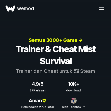
wemod
Semua 3000+ Game →
Trainer & Cheat Mist
Survival
Trainer dan Cheat untuk
Steam
4.9/5
10K+
37K ulasan
download
Aman
Pemindaian VirusTotal
oleh Technox ↗