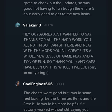
game to check out the updates, so was
good not having to run trough the entire 5
hour early grind to get to the new items.
Valakas13
20 Feb
HEY GUYS/GIRLS JUST WANTED TO SAY
THANKS FOR ALL THE HARD WORK YOU
ALL PUT IN SO I CAN SIT HERE AND PLAY
WITH THE MODS YOU ALL CREATE ITS A
WHOLE NEW LEVEL OF GAME PLAY AND A
TON OF FUN. SO THANK YOU :) AND CAPS
HAVE BEEN ON THIS WHOLE TIME LOL sorry
im not yelling :)
CoolEngines666
16 Feb
The cheats were good but I would some
feel lacking like the Unlimited Items and the
Free build would be more helpful if it
actually worked without still saying you