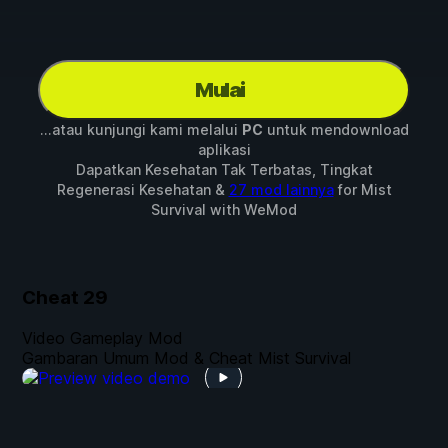
Mulai
...atau kunjungi kami melalui
PC
untuk mendownload
aplikasi
Dapatkan Kesehatan Tak Terbatas, Tingkat
Regenerasi Kesehatan &
27 mod lainnya
for
Mist
Survival
with
WeMod
Cheat
29
Video Gameplay Mod
Gambaran Umum Mod & Cheat Mist Survival