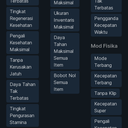
Terbatas
Tak
Maksimal
Terbatas
Tingkat
Ukuran
Regenerasi
Pengganda
Inventaris
Kesehatan
Kecepatan
Maksimal
Waktu
Pengali
Daya
Kesehatan
Tahan
Mod Fisika
Maksimal
Maksimal
Semua
Mode
Tanpa
Item
Terbang
Kerusakan
Jatuh
Bobot Nol
Kecepatan
Semua
Terbang
Daya Tahan
Item
Tak
Tanpa Klip
Terbatas
Kecepatan
Tingkat
Super
Pengurasan
Pengali
Stamina
Kecepatan