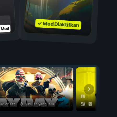
✓ Mod Diaktifkan
n Mod
41 cheat
2 bulan yang lalu
53 cheat