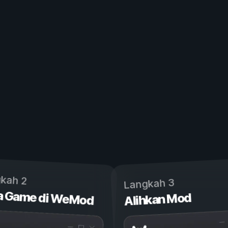
kah 2
Langkah 3
a Game di WeMod
Alihkan Mod