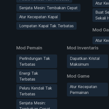
Atur K
Senjata Mesin: Tembakan Cepat
Buat S
Atur Kecepatan Kapal
Sekali 
Lompatan Kapal Tak Terbatas
Mod G
Atur K
Mod Pemain
Mod Inventaris
Perlindungan Tak
Dapatkan Kristal
Terbatas
Maksimum
Energi Tak
Mod Game
Terbatas
Atur Kecepatan
Peluru Kendali Tak
Permainan
Terbatas
Senjata Mesin:
Tembakan Cepat