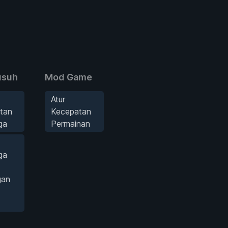
usuh
Mod Game
Atur
tan
Kecepatan
ga
Permainan
ga
gan