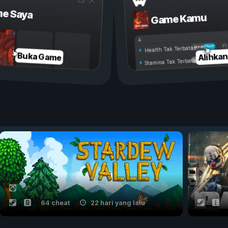
e Saya
Game Kamu
Aktif
Nonaktif
Health Tak Terbatas
Alihka
Buka Game
Stamina Tak Terbatas
64 cheat
22 hari yang lalu