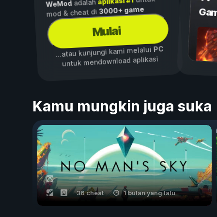
aplikasi #1
adalah
WeMod
3000+ game
Gam
mod & cheat di
Mulai
PC
...atau kunjungi kami melalui
untuk mendownload aplikasi
Kamu mungkin juga suka
36 cheat
1 bulan yang lalu