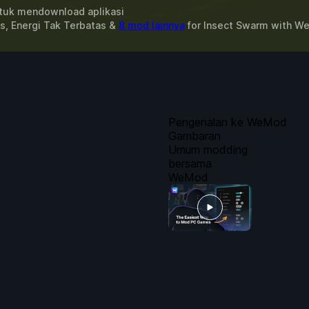
uk mendownload aplikasi
s, Energi Tak Terbatas &
8 mod lainnya
for
Insect Swarm
with
We
Pengenalan ke WeMod
Gambaran
Umum modding
bersama
WeMod