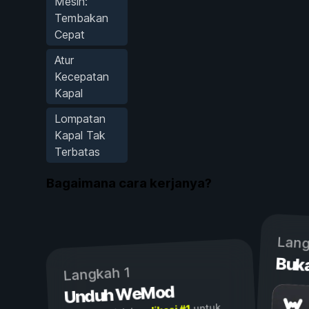
Mesin:
Tembakan
Cepat
Atur
Kecepatan
Kapal
Lompatan
Kapal Tak
Terbatas
Bagaimana cara kerjanya?
Lang
Buk
Langkah 1
Unduh WeMod
untuk