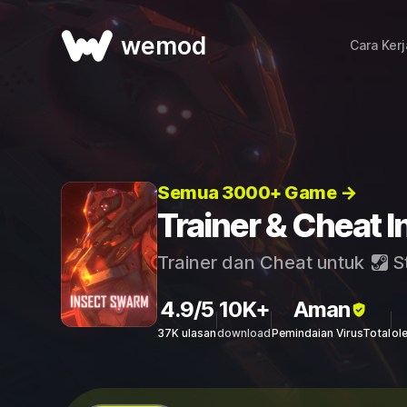
wemod
Cara Ker
Semua 3000+ Game →
Trainer & Cheat 
Trainer dan Cheat untuk
S
4.9/5
10K+
Aman
37K ulasan
download
Pemindaian VirusTotal
ol