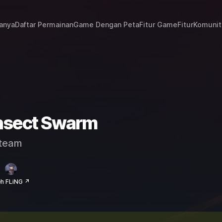
janya
Daftar Permainan
Game Dengan Peta
Fitur Game
Fitur
Komunit
Insect Swarm
team
eh FLiNG ↗