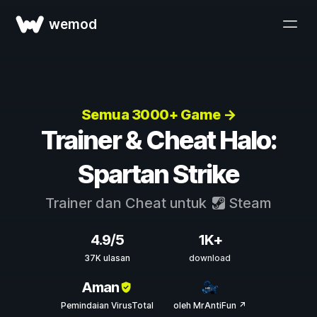
wemod
Semua 3000+ Game →
Trainer & Cheat Halo:
Spartan Strike
Trainer dan Cheat untuk
Steam
4.9/5
1K+
37K ulasan
download
Aman
Pemindaian VirusTotal
oleh MrAntiFun ↗