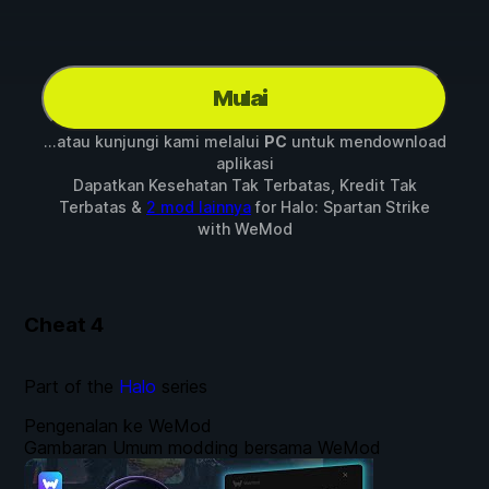
Mulai
...atau kunjungi kami melalui
PC
untuk mendownload
aplikasi
Dapatkan Kesehatan Tak Terbatas, Kredit Tak
Terbatas &
2 mod lainnya
for
Halo: Spartan Strike
with
WeMod
Cheat
4
Part of the
Halo
series
Pengenalan ke WeMod
Gambaran Umum modding bersama WeMod