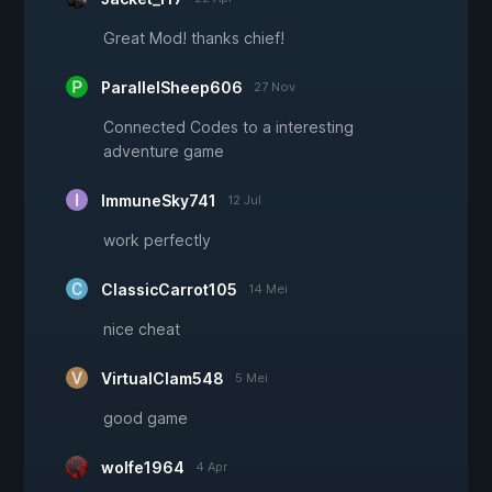
Great Mod! thanks chief!
ParallelSheep606
27 Nov
Connected Codes to a interesting
adventure game
ImmuneSky741
12 Jul
work perfectly
ClassicCarrot105
14 Mei
nice cheat
VirtualClam548
5 Mei
good game
wolfe1964
4 Apr