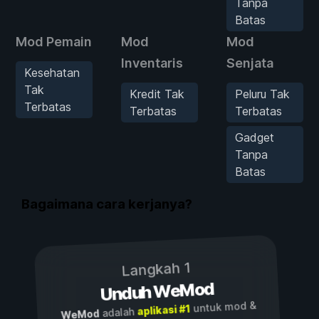
Tanpa
Batas
Mod Pemain
Mod
Mod
Inventaris
Senjata
Kesehatan
Tak
Kredit Tak
Peluru Tak
Terbatas
Terbatas
Terbatas
Gadget
Tanpa
Batas
Bagaimana cara kerjanya?
Langkah 1
Unduh WeMod
untuk mod &
aplikasi #1
adalah
WeMod