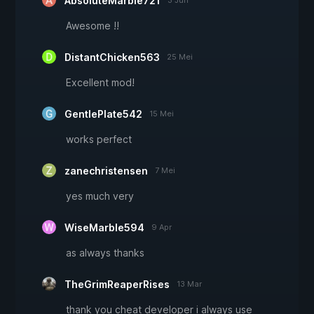
AbsoluteMarble721
3 Jun
Awesome !!
DistantChicken563
25 Mei
Excellent mod!
GentlePlate542
15 Mei
works perfect
zanechristensen
7 Mei
yes much very
WiseMarble594
9 Apr
as always thanks
TheGrimReaperRises
13 Mar
thank you cheat developer i always use