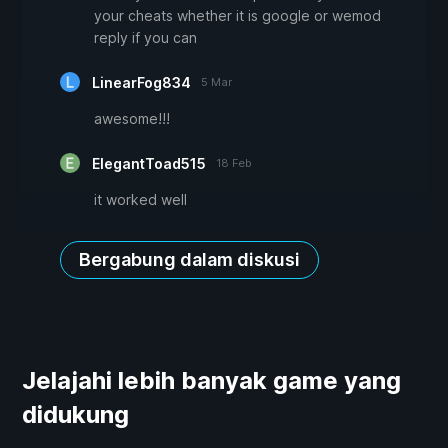
your cheats whether it is google or wemod
reply if you can
LinearFog834
5 Mar
awesome!!!
ElegantToad515
18 Feb
it worked well
Bergabung dalam diskusi
Jelajahi lebih banyak game yang
didukung