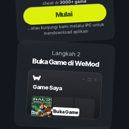
3000+ game
cheat di
Mulai
untuk
PC
...atau kunjungi kami melalui
mendownload aplikasi
Langkah 2
Buka Game di WeMod
Game Saya
Buka Game