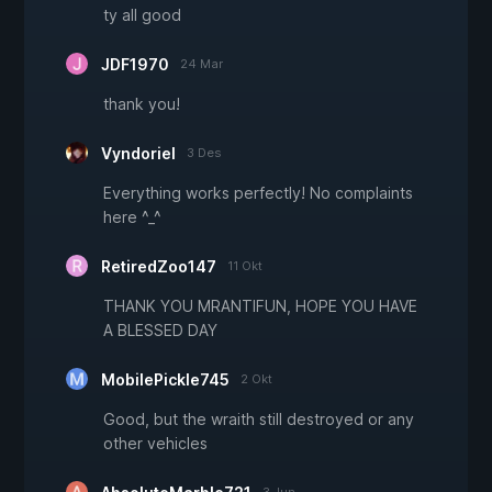
ty all good
JDF1970
24 Mar
thank you!
Vyndoriel
3 Des
Everything works perfectly! No complaints
here ^_^
RetiredZoo147
11 Okt
THANK YOU MRANTIFUN, HOPE YOU HAVE
A BLESSED DAY
MobilePickle745
2 Okt
Good, but the wraith still destroyed or any
other vehicles