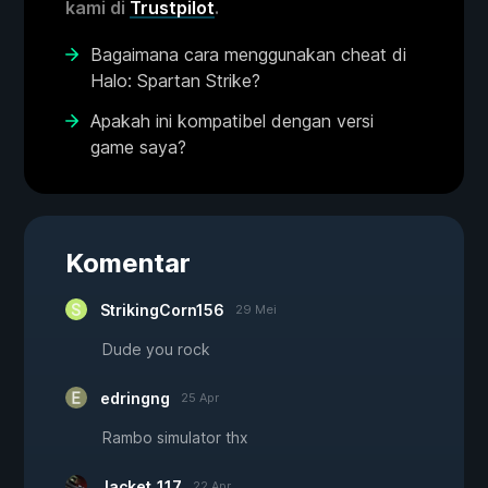
kami di
Trustpilot
.
Bagaimana cara menggunakan cheat di
Halo: Spartan Strike?
Apakah ini kompatibel dengan versi
game saya?
Komentar
StrikingCorn156
29 Mei
Dude you rock
edringng
25 Apr
Rambo simulator thx
Jacket_117
22 Apr