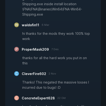
Shipping.exe inside install location
\FNA\FNA\Binaries\Win64\FNA-Win64-
Shipping.exe
waldofin11
6 Mar
hi thanks for the mods they work 100% top
work
ProperMask209
7 Des
thanks for all the hard work you put in on
this
CleverFire602
2 Nov
Thanks! This negated the massive losses I
incurred due to bugs! :D
ConcreteExpert628
22 Okt