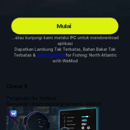
Mulai
...atau kunjungi kami melalui
PC
untuk mendownload
aplikasi
Dapatkan Lambung Tak Terbatas, Bahan Bakar Tak
Terbatas &
3 mod lainnya
for
Fishing: North Atlantic
with
WeMod
Cheat
5
Pengenalan ke WeMod
Gambaran Umum modding bersama WeMod