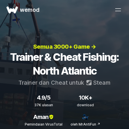
wemod
Semua 3000+ Game →
Trainer & Cheat Fishing:
North Atlantic
Trainer dan Cheat untuk
Steam
4.9/5
10K+
37K ulasan
download
Aman
Pemindaian VirusTotal
oleh MrAntiFun ↗