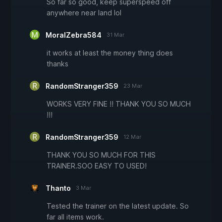
So far so good, keep superspeed off
anywhere near land lol
MoralZebra584
31 Mar
it works at least the money thing does
thanks
RandomStranger359
23 Mar
WORKS VERY FINE !! THANK YOU SO MUCH
!!!
RandomStranger359
12 Mar
THANK YOU SO MUCH FOR THIS
TRAINER.SOO EASY TO USED!
Thanto
3 Mar
Tested the trainer on the latest update. So
far all items work.