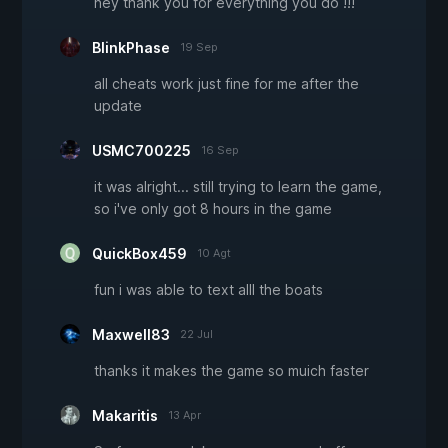
hey thank you for everything you do !!!
BlinkPhase
19 Sep
all cheats work just fine for me after the
update
USMC700225
16 Sep
it was alright... still trying to learn the game,
so i've only got 8 hours in the game
QuickBox459
10 Agt
fun i was able to text alll the boats
Maxwell83
22 Jul
thanks it makes the game so muich faster
Makaritis
13 Apr