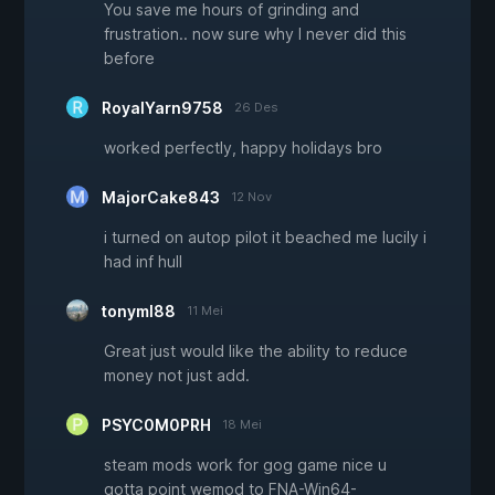
You save me hours of grinding and
frustration.. now sure why I never did this
before
RoyalYarn9758
26 Des
worked perfectly, happy holidays bro
MajorCake843
12 Nov
i turned on autop pilot it beached me lucily i
had inf hull
tonyml88
11 Mei
Great just would like the ability to reduce
money not just add.
PSYC0M0PRH
18 Mei
steam mods work for gog game nice u
gotta point wemod to FNA-Win64-