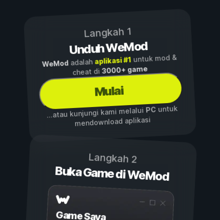
Langkah 1
Unduh WeMod
untuk mod &
aplikasi #1
adalah
WeMod
3000+ game
cheat di
Mulai
untuk
PC
...atau kunjungi kami melalui
mendownload aplikasi
Langkah 2
Buka Game di WeMod
Game Saya