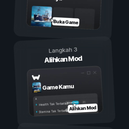
Buka Game
Langkah 3
Alihkan Mod
Game Kamu
Aktif
Nonaktif
Health Tak Terbatas
Alihkan Mod
Stamina Tak Terbatas