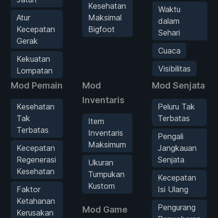
Kesehatan
Waktu
Atur
Maksimal
dalam
Kecepatan
Bigfoot
Sehari
Gerak
Cuaca
Kekuatan
Visibilitas
Lompatan
Mod Pemain
Mod
Mod Senjata
Inventaris
Kesehatan
Peluru Tak
Tak
Terbatas
Item
Terbatas
Inventaris
Pengali
Maksimum
Kecepatan
Jangkauan
Regenerasi
Senjata
Ukuran
Kesehatan
Tumpukan
Kecepatan
Kustom
Faktor
Isi Ulang
Ketahanan
Pengurang
Mod Game
Kerusakan