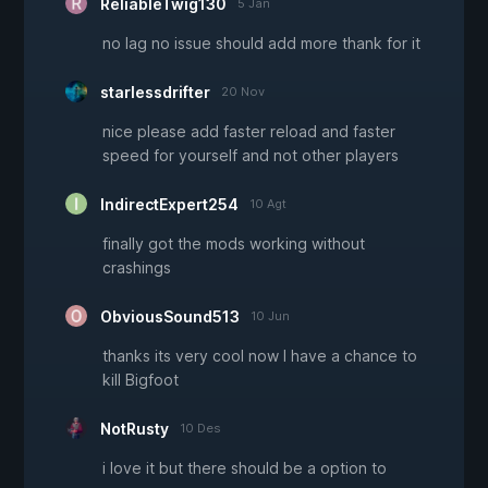
ReliableTwig130
5 Jan
no lag no issue should add more thank for it
starlessdrifter
20 Nov
nice please add faster reload and faster
speed for yourself and not other players
IndirectExpert254
10 Agt
finally got the mods working without
crashings
ObviousSound513
10 Jun
thanks its very cool now I have a chance to
kill Bigfoot
NotRusty
10 Des
i love it but there should be a option to