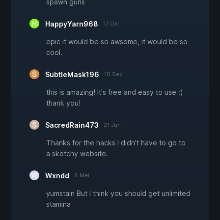
spawn guns
HappyYarn968
17 Okt
epic it would be so awsome, it would be so
cool.
SubtleMask196
10 Sep
this is amazing! It's free and easy to use :)
thank you!
SacredRain473
21 Jun
Thanks for the hacks I didn't have to go to
a sketchy website.
Wxndd
8 Mei
yumstain But I think you should get unlimited
stamina