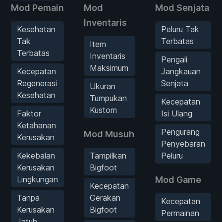
Mod Pemain
Mod
Mod Senjata
Inventaris
Kesehatan
Peluru Tak
Tak
Terbatas
Item
Terbatas
Inventaris
Pengali
Maksimum
Kecepatan
Jangkauan
Regenerasi
Senjata
Ukuran
Kesehatan
Tumpukan
Kecepatan
Kustom
Faktor
Isi Ulang
Ketahanan
Pengurang
Mod Musuh
Kerusakan
Penyebaran
Kekebalan
Tampilkan
Peluru
Kerusakan
Bigfoot
Lingkungan
Mod Game
Kecepatan
Tanpa
Gerakan
Kecepatan
Kerusakan
Bigfoot
Permainan
Jatuh