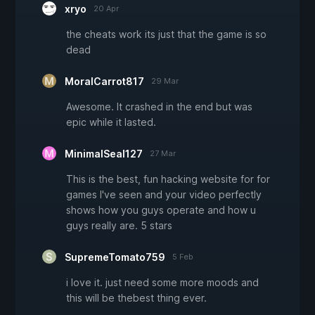
xryo
20 Apr
the cheats work its just that the game is so
dead
MoralCarrot817
29 Mar
Awesome. It crashed in the end but was
epic while it lasted.
MinimalSeal127
27 Mar
This is the best, fun hacking website for for
games I've seen and your video perfectly
shows how you guys operate and how u
guys really are. 5 stars
SupremeTomato759
5 Feb
i love it. just need some more moods and
this will be thebest thing ever.