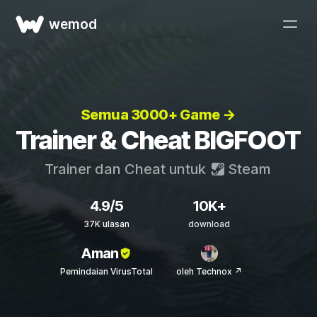
wemod
Semua 3000+ Game →
Trainer & Cheat BIGFOOT
Trainer dan Cheat untuk
Steam
4.9/5
10K+
37K ulasan
download
Aman
Pemindaian VirusTotal
oleh Technox ↗