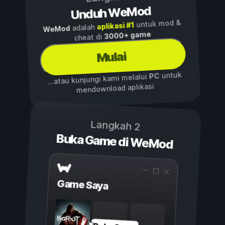
Unduh WeMod
untuk mod &
aplikasi #1
adalah
WeMod
3000+ game
cheat di
Mulai
untuk
PC
...atau kunjungi kami melalui
mendownload aplikasi
Langkah 2
Buka Game di WeMod
Game Saya