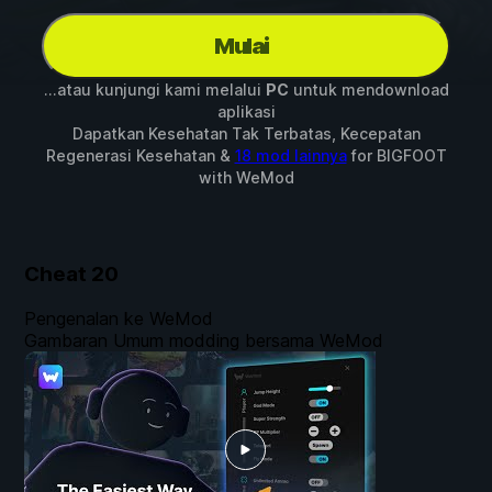
Mulai
...atau kunjungi kami melalui
PC
untuk mendownload
aplikasi
Dapatkan Kesehatan Tak Terbatas, Kecepatan
Regenerasi Kesehatan &
18 mod lainnya
for
BIGFOOT
with
WeMod
Cheat
20
Pengenalan ke WeMod
Gambaran Umum modding bersama WeMod