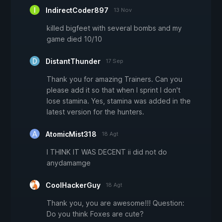
IndirectCoder897
13 Nov
killed bigfeet with several bombs and my
game died 10/10
DistantThunder
17 Sep
Thank you for amazing Trainers. Can you
please add it so that when I sprint I don't
lose stamina. Yes, stamina was added in the
latest version for the hunters.
AtomicMist318
18 Agt
I THINK IT WAS DECENT ii did not do
anydamamge
CoolHackerGuy
18 Agt
Thank you, you are awesome!!! Question:
Do you think Foxes are cute?