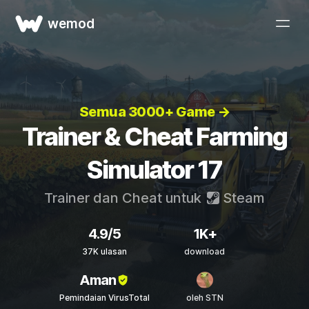
wemod
Semua 3000+ Game →
Trainer & Cheat Farming
Simulator 17
Trainer dan Cheat untuk
Steam
4.9/5
1K+
37K ulasan
download
Aman
Pemindaian VirusTotal
oleh STN