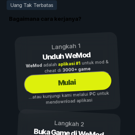
Uang Tak Terbatas
Bagaimana cara kerjanya?
Langkah 1
Unduh WeMod
untuk mod &
aplikasi #1
adalah
WeMod
3000+ game
cheat di
Mulai
untuk
PC
...atau kunjungi kami melalui
mendownload aplikasi
Langkah 2
Buka Game di WeMod