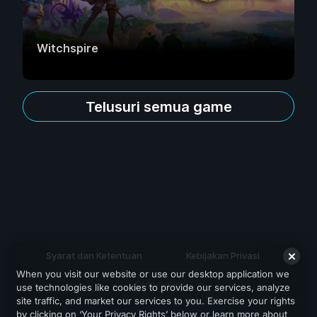
Witchspire
Telusuri semua game
Syarat dan Ketentuan
Kebijakan Privasi
When you visit our website or use our desktop application we
Dukungan
use technologies like cookies to provide our services, analyze
site traffic, and market our services to you. Exercise your rights
by clicking on ‘Your Privacy Rights’ below or learn more about