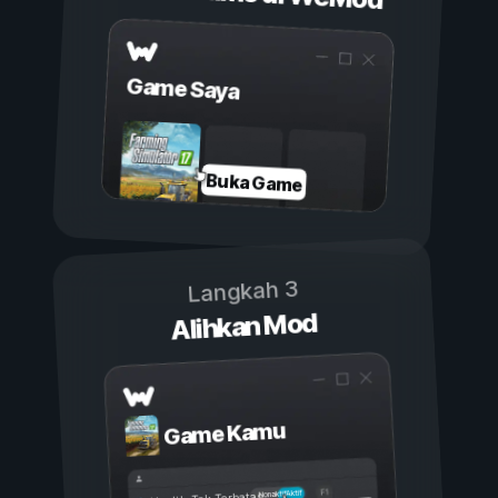
Game Saya
Buka Game
Langkah 3
Alihkan Mod
Game Kamu
Aktif
Nonaktif