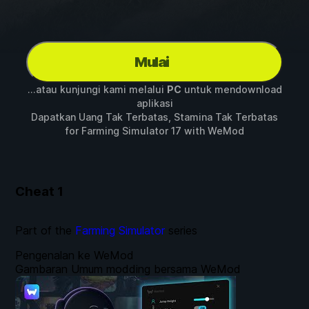
Mulai
...atau kunjungi kami melalui
PC
untuk mendownload
aplikasi
Dapatkan Uang Tak Terbatas, Stamina Tak Terbatas
for
Farming Simulator 17
with
WeMod
Cheat
1
Part of the
Farming Simulator
series
Pengenalan ke WeMod
Gambaran Umum modding bersama WeMod