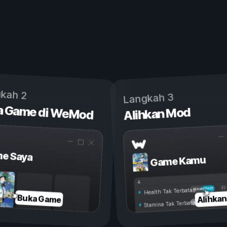
kah 2
Langkah 3
a Game di WeMod
Alihkan Mod
e Saya
Game Kamu
Aktif
Nonaktif
Health Tak Terbatas
Alihka
Buka Game
Stamina Tak Terbatas