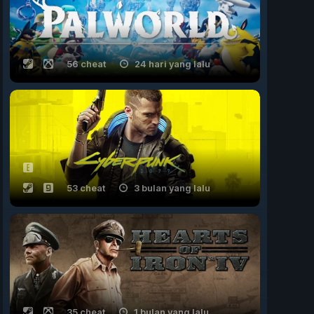
56 cheat
24 hari yang lalu
53 cheat
3 bulan yang lalu
35 cheat
1 bulan yang lalu