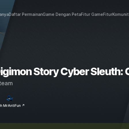
janya
Daftar Permainan
Game Dengan Peta
Fitur Game
Fitur
Komunit
Digimon Story Cyber Sleuth: 
team
eh MrAntiFun ↗