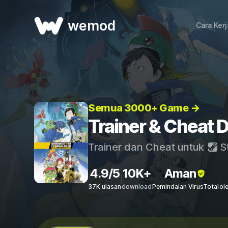
wemod
Cara Ker
Semua 3000+ Game →
Trainer & Cheat 
Trainer dan Cheat untuk
S
4.9/5
10K+
Aman
37K ulasan
download
Pemindaian VirusTotal
ol