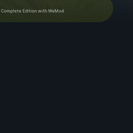
 Complete Edition
with
WeMod