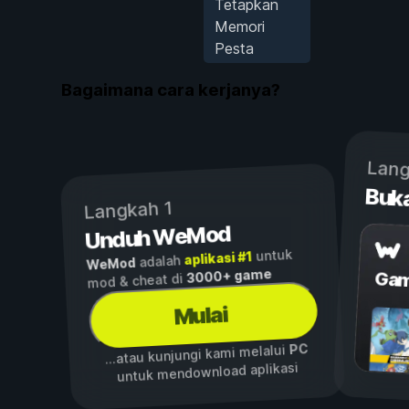
Tetapkan
Memori
Pesta
Bagaimana cara kerjanya?
Lang
Buk
Langkah 1
Unduh WeMod
untuk
aplikasi #1
adalah
WeMod
3000+ game
Gam
mod & cheat di
Mulai
PC
...atau kunjungi kami melalui
untuk mendownload aplikasi