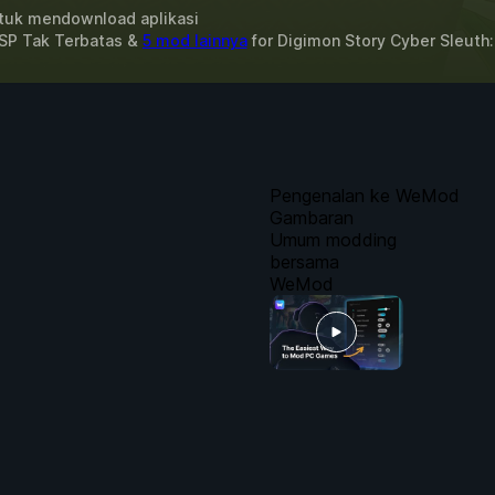
uk mendownload aplikasi
 SP Tak Terbatas &
5 mod lainnya
for
Digimon Story Cyber Sleuth:
Pengenalan ke WeMod
Gambaran
Umum modding
bersama
WeMod