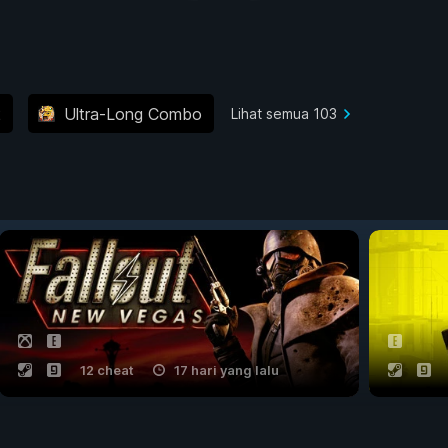
2
Ultra-Long Combo
Lihat semua 103
12 cheat
17 hari yang lalu