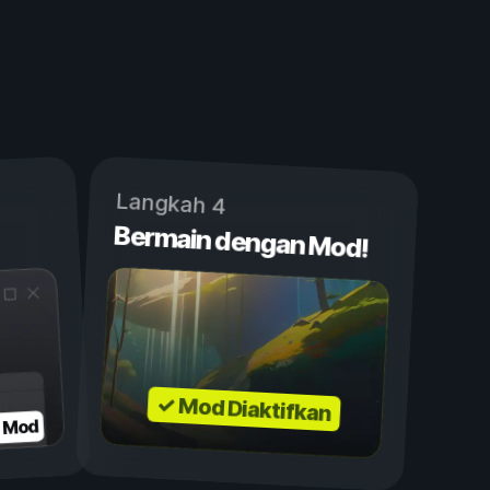
Langkah 4
Bermain dengan Mod!
✓ Mod Diaktifkan
n Mod