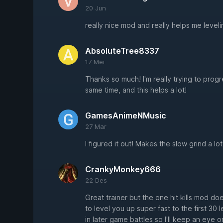
20 Jun
really nice mod and really helps me level
AbsoluteTree8337
17 Mei
Thanks so much! I'm really trying to progr
same time, and this helps a lot!
GamesAnimeNMusic
27 Mar
I figured it out! Makes the slow grind a lo
CrankyMonkey666
22 Des
Great trainer but the one hit kills mod 
to level you up super fast to the first 30 
in later game battles so I'll keep an eye o