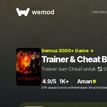
wemod
Cara Ker
Semua 3000+ Game →
Trainer & Cheat 
Trainer dan Cheat untuk
S
4.9/5
1K+
Aman
37K ulasan
download
Pemindaian VirusTotal
ol