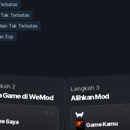
 Terbatas
 Tak Terbatas
lian Tak Terbatas
n Exp
kah 2
Langkah 3
a Game di WeMod
Alihkan Mod
e Saya
Game Kamu