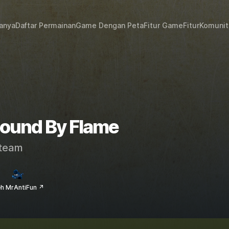
janya
Daftar Permainan
Game Dengan Peta
Fitur Game
Fitur
Komunit
Bound By Flame
team
eh MrAntiFun ↗