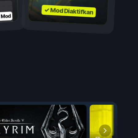
✓ Mod Diaktifkan
n Mod