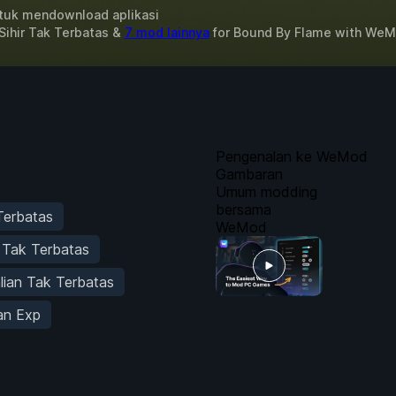
uk mendownload aplikasi
Sihir Tak Terbatas &
7 mod lainnya
for
Bound By Flame
with
WeM
Pengenalan ke WeMod
Gambaran
Umum modding
bersama
 Terbatas
WeMod
 Tak Terbatas
lian Tak Terbatas
n Exp