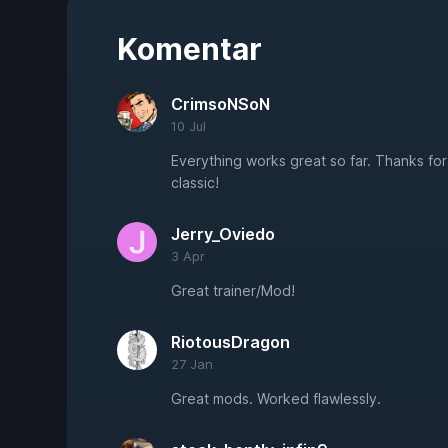
Komentar
CrimsoNSoN
10 Jul
Everything works great so far. Thanks for 
classic!
Jerry_Oviedo
3 Apr
Great trainer/Mod!
RiotousDragon
27 Jan
Great mods. Worked flawlessly.