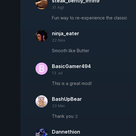
steak_bently_infin9
31 Agt
Fun way to re-experience the classic
ninja_eater
22 Nov
Smooth like Butter
BasicGamer494
13 Jul
This is a great mod!
BashUpBear
23 Mei
Thank you :)
Dannethion