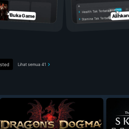
Aktif
Nonaktif
Health Tak Terbatas
Alihka
Buka Game
Stamina Tak Terbatas
sted
Lihat semua 41