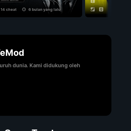
14 cheat
6 bulan yang lalu
53 cheat
WeMod
luruh dunia. Kami didukung oleh