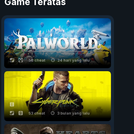
Game Teratas
56 cheat
24 hari yang lalu
53 cheat
3 bulan yang lalu