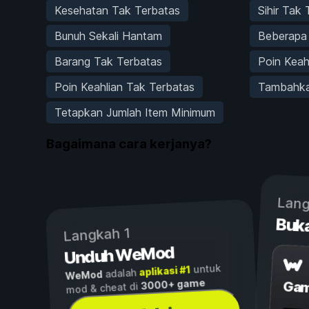
Kesehatan Tak Terbatas
Sihir Tak
Bunuh Sekali Hantam
Beberapa
Barang Tak Terbatas
Poin Keah
Poin Keahlian Tak Terbatas
Tambahka
Tetapkan Jumlah Item Minimum
Bagaimana cara kerjanya?
Lang
Buk
Langkah 1
Unduh WeMod
untuk
aplikasi #1
adalah
WeMod
3000+ game
Gam
mod & cheat di