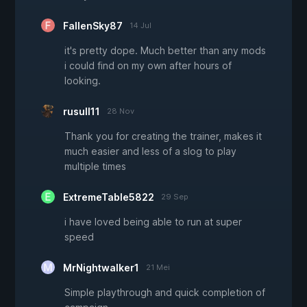
FallenSky87
14 Jul
it's pretty dope. Much better than any mods
i could find on my own after hours of
looking.
rusull11
28 Nov
Thank you for creating the trainer, makes it
much easier and less of a slog to play
multiple times
ExtremeTable5822
29 Sep
i have loved being able to run at super
speed
MrNightwalker1
21 Mei
Simple playthrough and quick completion of