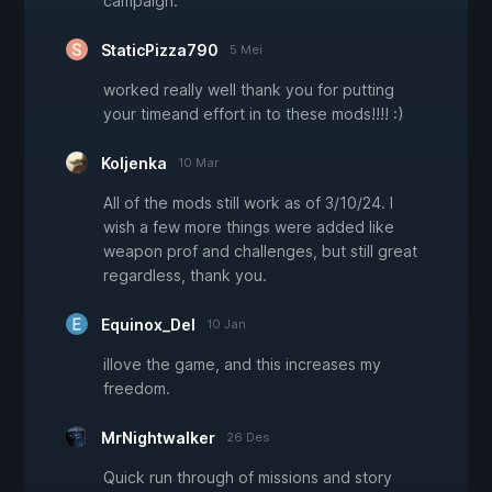
campaign.
StaticPizza790
5 Mei
worked really well thank you for putting
your timeand effort in to these mods!!!! :)
Koljenka
10 Mar
All of the mods still work as of 3/10/24. I
wish a few more things were added like
weapon prof and challenges, but still great
regardless, thank you.
Equinox_Del
10 Jan
iIlove the game, and this increases my
freedom.
MrNightwalker
26 Des
Quick run through of missions and story