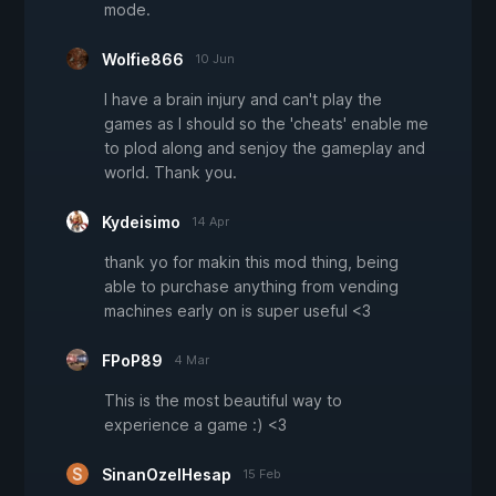
mode.
Wolfie866
10 Jun
I have a brain injury and can't play the
games as I should so the 'cheats' enable me
to plod along and senjoy the gameplay and
world. Thank you.
Kydeisimo
14 Apr
thank yo for makin this mod thing, being
able to purchase anything from vending
machines early on is super useful <3
FPoP89
4 Mar
This is the most beautiful way to
experience a game :) <3
SinanOzelHesap
15 Feb