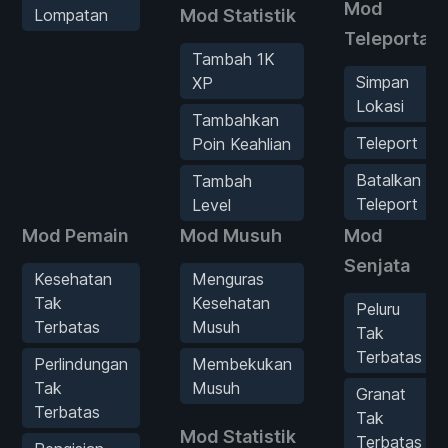
Mod
Lompatan
Mod Statistik
Teleportasi
Tambah 1K
Simpan
XP
Lokasi
Tambahkan
Teleport
Poin Keahlian
Batalkan
Tambah
Teleport
Level
Mod Pemain
Mod Musuh
Mod
Senjata
Kesehatan
Menguras
Tak
Kesehatan
Peluru
Terbatas
Musuh
Tak
Terbatas
Perlindungan
Membekukan
Tak
Musuh
Granat
Terbatas
Tak
Mod Statistik
Terbatas