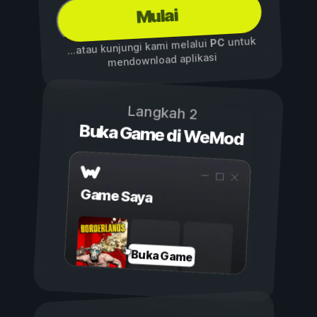
Mulai
untuk
PC
...atau kunjungi kami melalui
mendownload aplikasi
Langkah 2
Buka Game di WeMod
Game Saya
Buka Game