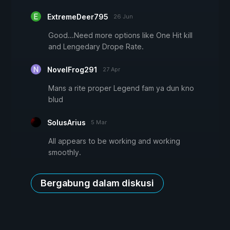
ExtremeDeer795
26 Jun
Good...Need more options like One Hit kill
and Lengedary Drope Rate.
NovelFrog291
27 Apr
Mans a rite proper Legend fam ya dun kno
blud
SolusArius
5 Mar
All appears to be working and working
smoothly.
Bergabung dalam diskusi