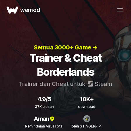
wemod
Semua 3000+ Game →
Trainer & Cheat
Borderlands
Trainer dan Cheat untuk
Steam
4.9/5
10K+
37K ulasan
download
Aman
Pemindaian VirusTotal
oleh STiNGERR ↗