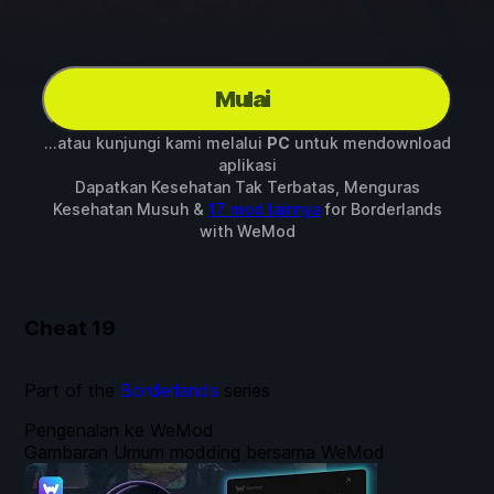
Mulai
...atau kunjungi kami melalui
PC
untuk mendownload
aplikasi
Dapatkan Kesehatan Tak Terbatas, Menguras
Kesehatan Musuh &
17 mod lainnya
for
Borderlands
with
WeMod
Cheat
19
Part of the
Borderlands
series
Pengenalan ke WeMod
Gambaran Umum modding bersama WeMod