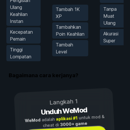
Pengisian
Ulang
Tanpa
Tambah 1K
Keahlian
Muat
XP
Instan
Ulang
Tambahkan
Kecepatan
Akurasi
Poin Keahlian
Pemain
Super
Tambah
Tinggi
Level
Lompatan
Bagaimana cara kerjanya?
Langkah 1
Unduh WeMod
untuk mod &
aplikasi #1
adalah
WeMod
3000+ game
cheat di