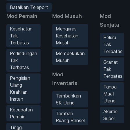
Batalkan Teleport
Mod Pemain
Mod Musuh
Mod
Senjata
Kesehatan
Menguras
Tak
Kesehatan
Peluru
Terbatas
Musuh
Tak
Terbatas
Perlindungan
Membekukan
Tak
Musuh
Granat
Terbatas
Tak
Mod
Terbatas
Pengisian
Inventaris
Ulang
Tanpa
Keahlian
Muat
Tambahkan
Instan
Ulang
5K Uang
Kecepatan
Akurasi
Tambah
Pemain
Super
Ruang Ransel
Tinggi