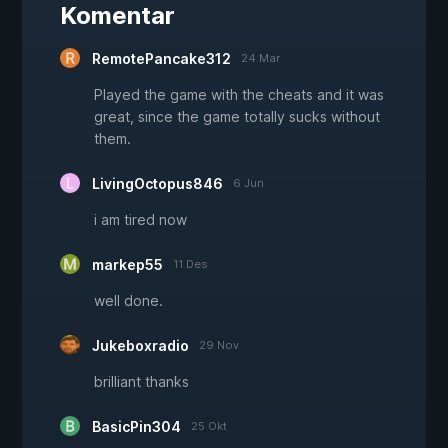
Komentar
RemotePancake312
24 Mar
Played the game with the cheats and it was
great, since the game totally sucks without
them.
LivingOctopus846
6 Jun
i am tired now
markep55
11 Des
well done.
Jukeboxradio
29 Nov
brilliant thanks
BasicPin304
25 Okt