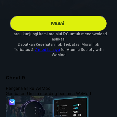
Mulai
...atau kunjungi kami melalui
PC
untuk mendownload
aplikasi
Dapatkan Kesehatan Tak Terbatas, Moral Tak
Terbatas &
7 mod lainnya
for
Atomic Society
with
WeMod
Cheat
9
Pengenalan ke WeMod
Gambaran Umum modding bersama WeMod