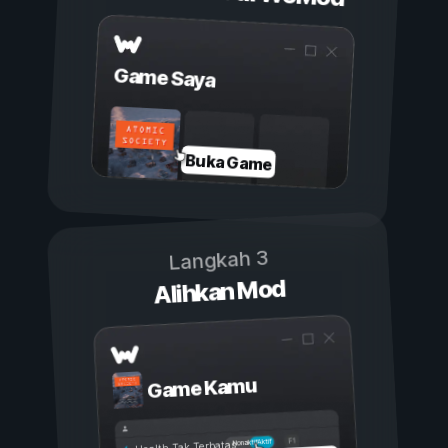
Game Saya
Buka Game
Langkah 3
Alihkan Mod
Game Kamu
Aktif
Nonaktif
Health Tak Terbatas