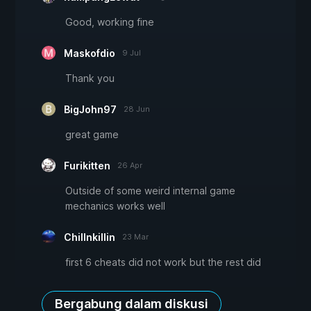
Good, working fine
Maskofdio
9 Jul
Thank you
BigJohn97
28 Jun
great game
Furikitten
26 Apr
Outside of some weird internal game
mechanics works well
Chillnkillin
23 Mar
first 6 cheats did not work but the rest did
Bergabung dalam diskusi