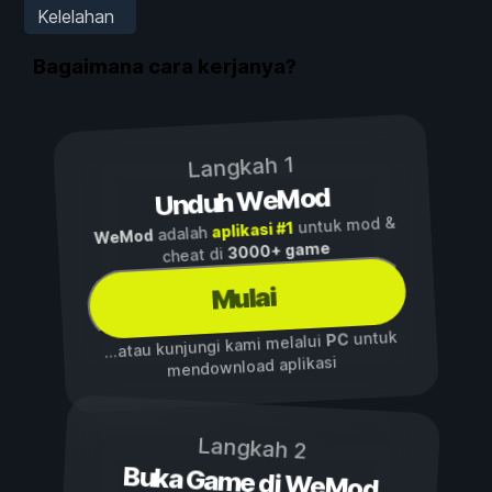
Kelelahan
Bagaimana cara kerjanya?
Langkah 1
Unduh WeMod
untuk mod &
aplikasi #1
adalah
WeMod
3000+ game
cheat di
Mulai
untuk
PC
...atau kunjungi kami melalui
mendownload aplikasi
Langkah 2
Buka Game di WeMod