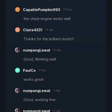
CapablePumpkin993
17 Sep
the cheat engine works well
Claire4331
14 Agt
Thanks for the brilliant mods!!!
numpangLewat
12 Agt
Good, Working well
PaulCo
11 Agt
works great
numpangLewat
11 Agt
Good, working fine
numpangLewat
11 Agt