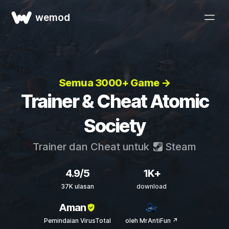
wemod
Semua 3000+ Game →
Trainer & Cheat Atomic
Society
Trainer dan Cheat untuk
Steam
4.9/5
1K+
37K ulasan
download
Aman
Pemindaian VirusTotal
oleh MrAntiFun ↗