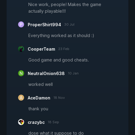
Nice work, people! Makes the game
actually playable!!!
ProperShirt994
30 Jul
Everything worked as it should :)
CooperTeam
23 Feb
Good game and good cheats.
NeutralOnion638
10 Jan
worked well
AceDamon
18 Nov
thank you
crazybc
18 Sep
dose what it suppose to do