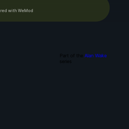
red
with
WeMod
Part of the
Alan Wake
series