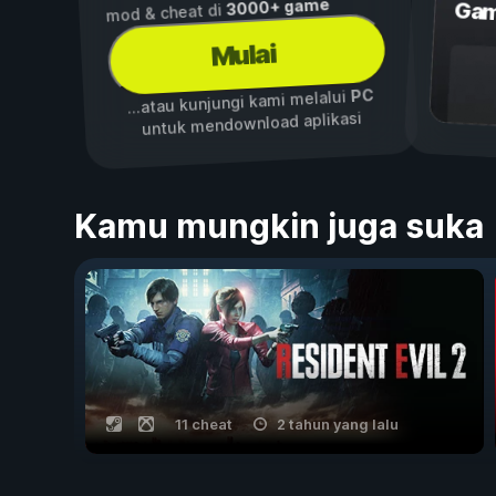
3000+ game
Gam
mod & cheat di
Mulai
PC
...atau kunjungi kami melalui
untuk mendownload aplikasi
Kamu mungkin juga suka
11 cheat
2 tahun yang lalu