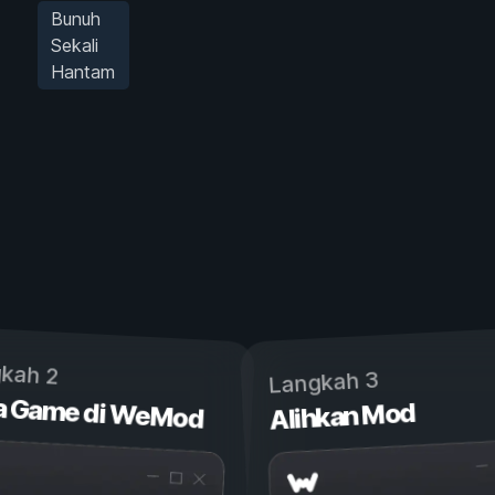
Bunuh
Sekali
Hantam
kah 2
Langkah 3
a Game di WeMod
Alihkan Mod