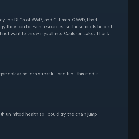
lay the DLCs of AW:R, and OH-mah-GAWD, I had
ingy they can be with resources, so these mods helped
ut not want to throw myself into Cauldren Lake. Thank
ameplays so less stressfull and fun.. this mod is
h unlimited health so I could try the chain jump