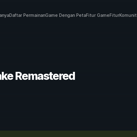
janya
Daftar Permainan
Game Dengan Peta
Fitur Game
Fitur
Komunit
Wake Remastered