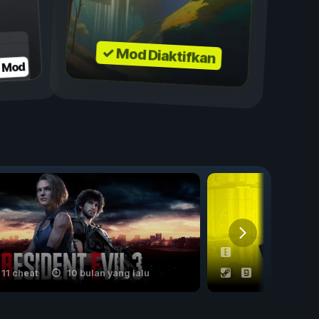
✓ Mod Diaktifkan
n Mod
11 cheat
10 bulan yang lalu
53 cheat