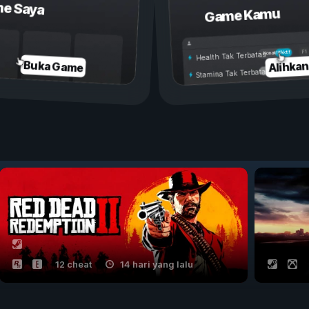
e Saya
Game Kamu
Aktif
Nonaktif
Health Tak Terbatas
Alihka
Buka Game
Stamina Tak Terbatas
12 cheat
14 hari yang lalu