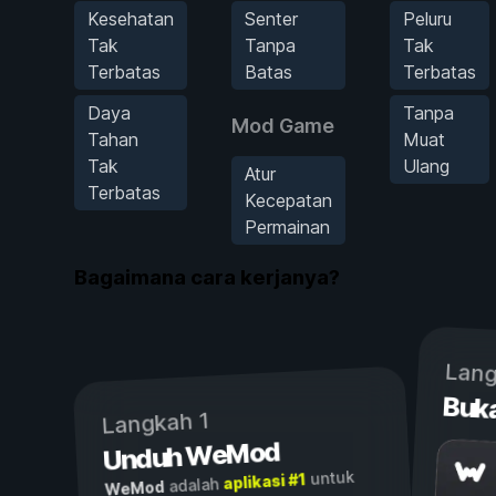
Kesehatan
Senter
Peluru
Tak
Tanpa
Tak
Terbatas
Batas
Terbatas
Daya
Tanpa
Mod Game
Tahan
Muat
Tak
Ulang
Atur
Terbatas
Kecepatan
Permainan
Bagaimana cara kerjanya?
Lang
Buk
Langkah 1
Unduh WeMod
untuk
aplikasi #1
adalah
WeMod