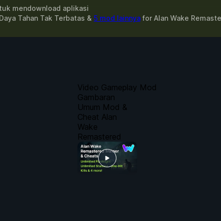
uk mendownload aplikasi
 Daya Tahan Tak Terbatas &
5 mod lainnya
for
Alan Wake Remaste
Video Gameplay Mod
Gambaran
Umum Mod &
Cheat Alan
Wake
Remastered