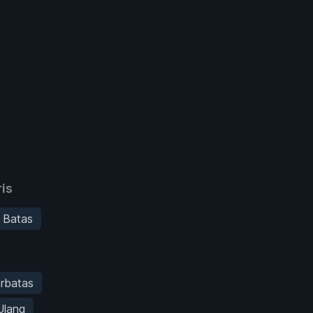
is
 Batas
erbatas
Ulang