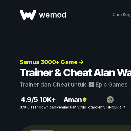
wemod
Cara Ker
Semua 3000+ Game →
Trainer & Cheat Alan 
Trainer dan Cheat untuk
Epic Games
4.9/5
10K+
Aman
37K ulasan
download
Pemindaian VirusTotal
oleh STiNGERR ↗