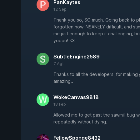
PanKaytes
12 Sep
Thank you so, SO much. Going back to p
forgotten how INSANELY difficult, and st
me just enough to keep it challenging, b
yooou! <3
SubtleEngine2589
7 Agt
Thanks to all the developers, for making g
amazing..
WokeCanvas9818
18 Feb
Allowed me to get past the sawmill bug wit
repeatedly without dying.
FellowSponge8432