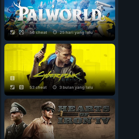
56 cheat
25 hari yang lalu
53 cheat
3 bulan yang lalu