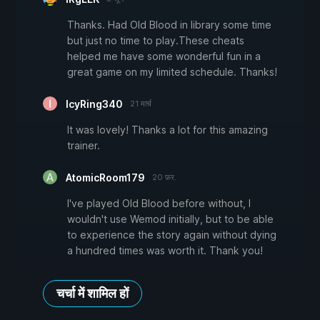
Thanks. Had Old Blood in library some time
but just no time to play.These cheats
helped me have some wonderful fun in a
great game on my limited schedule. Thanks!
IcyRing340
21 मार्च
It was lovely! Thanks a lot for this amazing
trainer.
AtomicRoom179
20 फ़र.
I've played Old Blood before without, I
wouldn't use Wemod initially, but to be able
to experience the story again without dying
a hundred times was worth it. Thank you!
चर्चा में शामिल हों