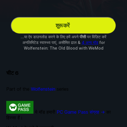
शुरू करें
...या ऐप डाउनलोड करने के लिए हमें अपने
पीसी
पर विज़िट करें
अनलिमिटेड स्वास्थ्य पाएं, असीमित ढाल &
4 अन्य मॉड
for
Wolfenstein: The Old Blood
with
WeMod
चीट
6
Part of the
Wolfenstein
series
ये मॉड हमारी
PC Game Pass संग्रह →
का
हिस्सा हैं।