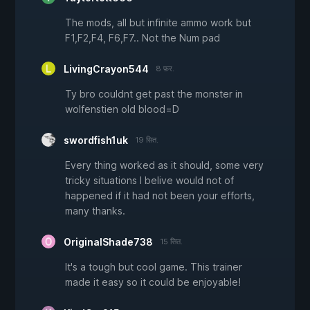
The mods, all but infinite ammo work but
F1,F2,F4, F6,F7.. Not the Num pad
LivingCrayon544
8 फ़र.
Ty bro couldnt get past the monster in
wolfenstien old blood=D
swordfish1uk
19 सित.
Every thing worked as it should, some very
tricky situations I belive would not of
happened if it had not been your efforts,
many thanks.
OriginalShade738
15 सित.
It's a tough but cool game. This trainer
made it easy so it could be enjoyable!