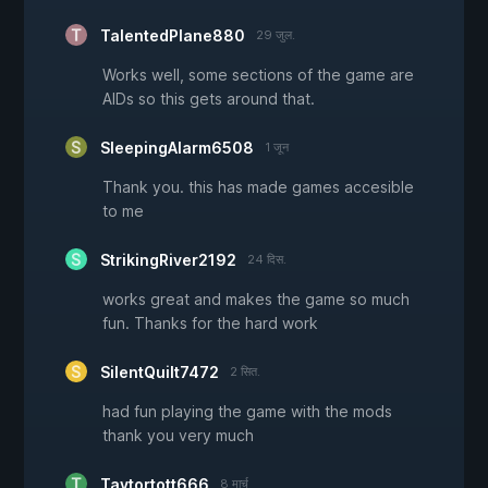
TalentedPlane880
29 जुल.
Works well, some sections of the game are
AIDs so this gets around that.
SleepingAlarm6508
1 जून
Thank you. this has made games accesible
to me
StrikingRiver2192
24 दिस.
works great and makes the game so much
fun. Thanks for the hard work
SilentQuilt7472
2 सित.
had fun playing the game with the mods
thank you very much
Taytortott666
8 मार्च