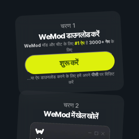
चरण 1
WeMod डाउनलोड करें
के
3000+ गेम
है
#1 ऐप
मॉड और चीट के लिए
WeMod
लिए
शुरू करें
पर विज़िट
पीसी
...या ऐप डाउनलोड करने के लिए हमें अपने
करें
चरण 2
WeMod में खेल खोलें