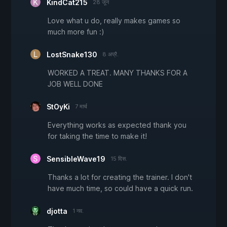
KindCat215
28 जून
Love what u do, really makes games so
much more fun :)
LostSnake130
8 अप्रै.
WORKED A TREAT. MANY THANKS FOR A
JOB WELL DONE
StOyKi
7 मार्च
Everything works as expected thank you
for taking the time to make it!
SensibleWave19
15 दिस.
Thanks a lot for creating the trainer. I don't
have much time, so could have a quick run.
djotta
1 नव.