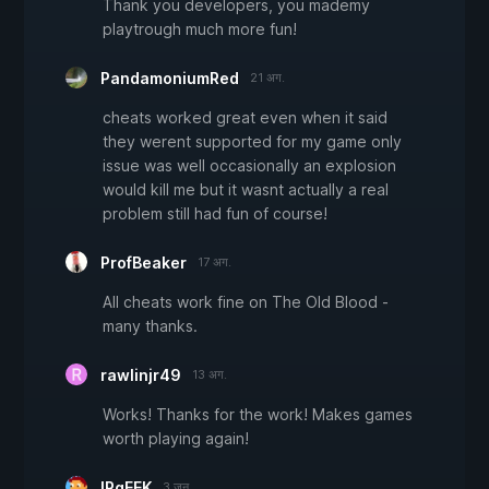
Thank you developers, you mademy
playtrough much more fun!
PandamoniumRed
21 अग.
cheats worked great even when it said
they werent supported for my game only
issue was well occasionally an explosion
would kill me but it wasnt actually a real
problem still had fun of course!
ProfBeaker
17 अग.
All cheats work fine on The Old Blood -
many thanks.
rawlinjr49
13 अग.
Works! Thanks for the work! Makes games
worth playing again!
IRgEEK
3 जून