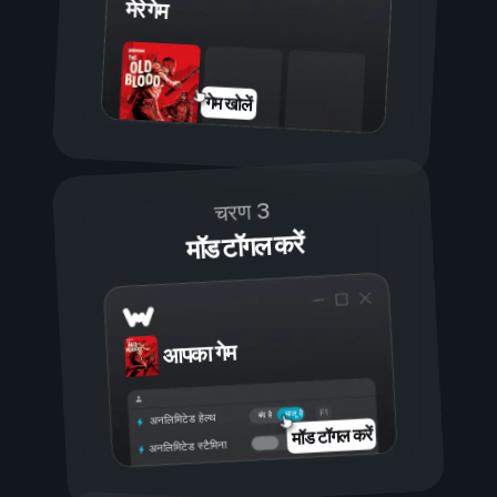
मेरे गेम
गेम खोलें
चरण 3
मॉड टॉगल करें
आपका गेम
चालू है
बंद है
अनलिमिटेड हेल्थ
मॉड टॉगल करें
अनलिमिटेड स्टैमिना