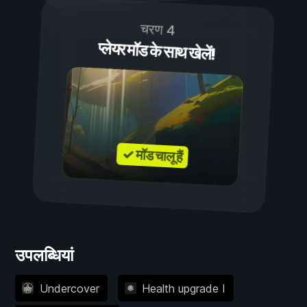
चरण 4
प्लेयर मॉड के साथ खेलें!
✓ मॉड चालू हैं
उपलब्धियां
Undercover
Health upgrade I