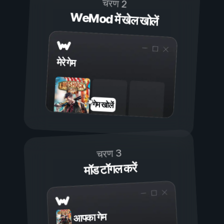
चरण 2
WeMod में खेल खोलें
मेरे गेम
गेम खोलें
चरण 3
मॉड टॉगल करें
आपका गेम