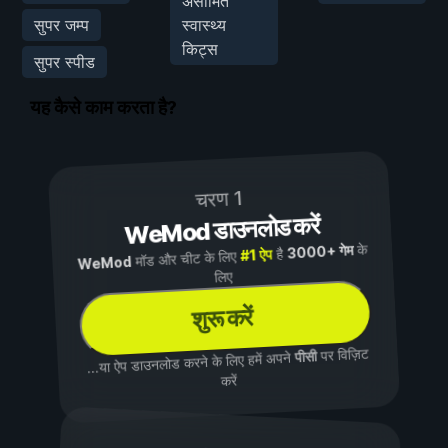
असीमित
सुपर जम्प
स्वास्थ्य
किट्स
सुपर स्पीड
यह कैसे काम करता है?
चरण 1
WeMod डाउनलोड करें
के
3000+ गेम
है
#1 ऐप
मॉड और चीट के लिए
WeMod
लिए
शुरू करें
पर विज़िट
पीसी
...या ऐप डाउनलोड करने के लिए हमें अपने
करें