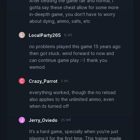
After beating the game fair and normal, i
gotta say these cheat allow for some more
in-deepth game, you don't have to worry
about dying, ammo, salts, etc
LocalParty265
6 अग.
no problems played this game 15 years ago
then got stuck. wind forward to now and
can continue game play :-) thank you
wemod
Crazy_Parrot
3 अग.
everything worked, though the no reload
also applies to the unlimited ammo, even
when its turned off
Jerry_Oviedo
25 मार्च
It's a hard game, specially when you're just
playing it for the first time. This trainer made