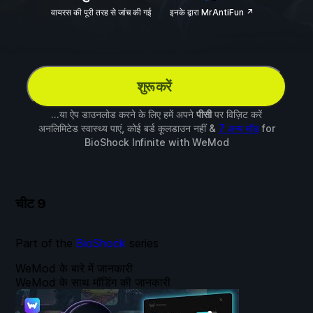
वायरस की पूरी तरह से जांच की गई
इनके द्वारा MrAntiFun ↗
शुरू करें
...या ऐप डाउनलोड करने के लिए हमें अपने
पीसी
पर विज़िट करें
अनलिमिटेड स्वास्थ्य पाएं, कोई बर्ड कूलडाउन नहीं &
7 अन्य मॉड
for
BioShock Infinite
with
WeMod
चीट
9
Part of the
BioShock
series
WeMod के बारे में जानकारी
WeMod के साथ मॉडिंग की जानकारी