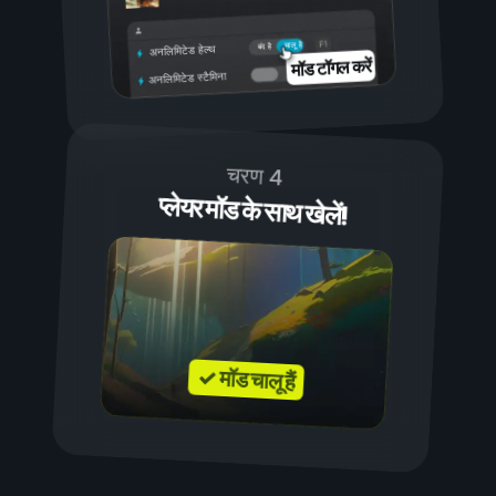
चालू है
बंद है
अनलिमिटेड हेल्थ
मॉड टॉगल करें
अनलिमिटेड स्टैमिना
चरण 4
प्लेयर मॉड के साथ खेलें!
✓ मॉड चालू हैं