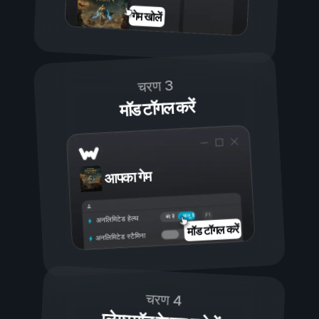
गेम खोलें
चरण 3
मॉड टॉगल करें
आपका गेम
चालू है
बंद है
अनलिमिटेड हेल्थ
मॉड टॉगल करें
अनलिमिटेड स्टैमिना
चरण 4