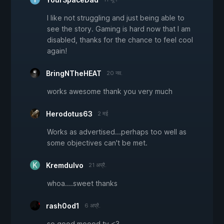
I like not struggling and just being able to
see the story. Gaming is hard now that I am
disabled, thanks for the chance to feel cool
again!
BringNTheHEAT
20 नव.
works awesome thank you very much
Herodotus63
2 मई
Works as advertised...perhaps too well as
some objectives can't be met.
Kremdulvo
21 अप्रै.
whoa....sweet thanks
rash0od1
6 अप्रै.
so good moood ty <3