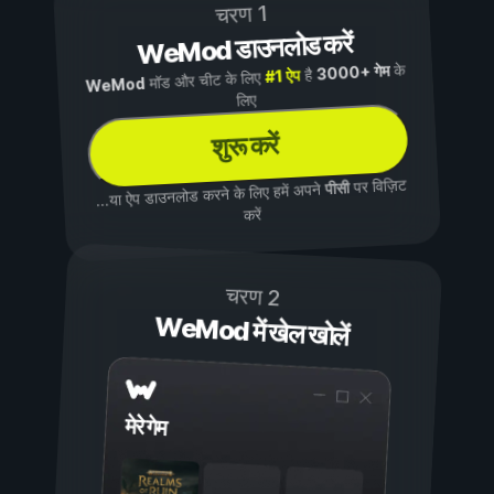
चरण 1
WeMod डाउनलोड करें
के
3000+ गेम
है
#1 ऐप
मॉड और चीट के लिए
WeMod
लिए
शुरू करें
पर विज़िट
पीसी
...या ऐप डाउनलोड करने के लिए हमें अपने
करें
चरण 2
WeMod में खेल खोलें
मेरे गेम