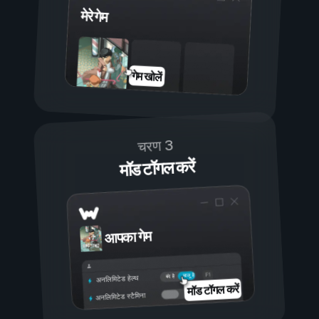
मेरे गेम
गेम खोलें
चरण 3
मॉड टॉगल करें
आपका गेम
चालू है
बंद है
अनलिमिटेड हेल्थ
मॉड टॉगल करें
अनलिमिटेड स्टैमिना