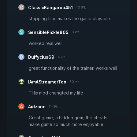
ClassicKangaroo451
10 फ़र.
stopping time makes the game playable.
SensiblePickle805
6 फ़र.
worked real well
Duffycius69
4 फ़र.
great functionality of the trainer. works well
IAmAStreamerToo
30 जन.
THis mod changted my life
Aidzone
11 जन.
Great game, a hidden gem, the cheats
make game so much more enjoyable