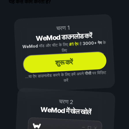
यह कैसे काम करता है?
चरण 1
WeMod डाउनलोड करें
के
3000+ गेम
है
#1 ऐप
मॉड और चीट के लिए
WeMod
लिए
शुरू करें
पर विज़िट
पीसी
...या ऐप डाउनलोड करने के लिए हमें अपने
करें
चरण 2
WeMod में खेल खोलें