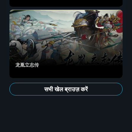
龙胤立志传
सभी खेल ब्राउज़ करें