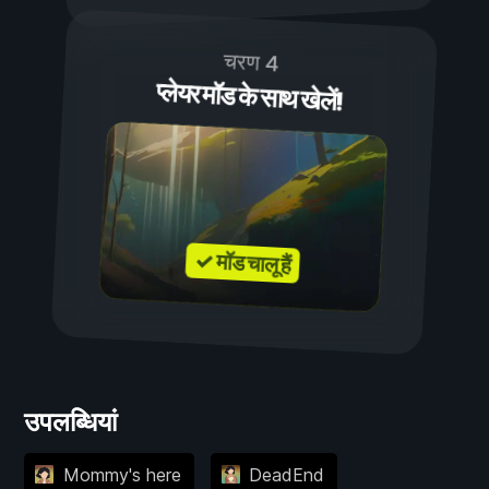
चरण 4
प्लेयर मॉड के साथ खेलें!
✓ मॉड चालू हैं
उपलब्धियां
Mommy's here
DeadEnd