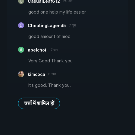
CasualLeaf612
29 अग.
good one help my life easier
CheatingLagend5
7 जून
good amount of mod
abelchoi
17 जन.
Very Good Thank you
kimcoca
8 जन.
It's good. Thank you.
चर्चा में शामिल हों