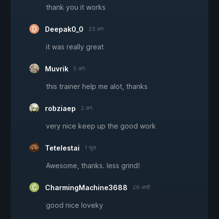
thank you it works
Deepak0_0
23 अग.
it was really great
Muvrik
5 अग.
this trainer help me alot, thanks
robziaep
2 अग.
very nice keep up the good work
Tetelestai
1 जुल.
Awesome, thanks. less grind!
CharmingMachine3688
29 अप्रै.
good nice loveky