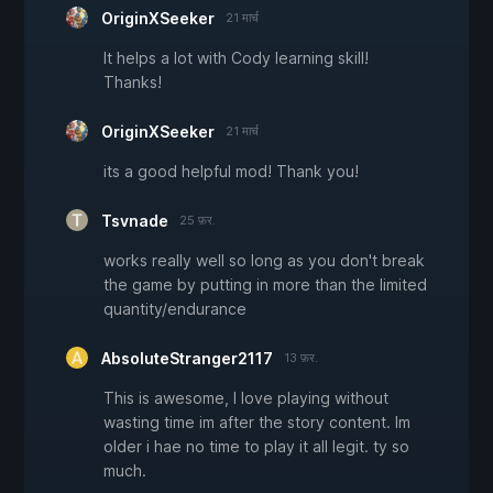
OriginXSeeker
21 मार्च
It helps a lot with Cody learning skill!
Thanks!
OriginXSeeker
21 मार्च
its a good helpful mod! Thank you!
Tsvnade
25 फ़र.
works really well so long as you don't break
the game by putting in more than the limited
quantity/endurance
AbsoluteStranger2117
13 फ़र.
This is awesome, I love playing without
wasting time im after the story content. Im
older i hae no time to play it all legit. ty so
much.