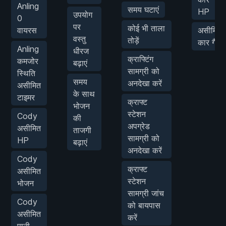
Anling
समय घटाएं
HP
उपयोग
0
पर
कोई भी ताला
वायरस
असीमित
वस्तु
तोड़ें
कार गैस
Anling
धीरज
क्राफ्टिंग
कमजोर
बढ़ाएं
सामग्री को
स्थिति
समय
अनदेखा करें
असीमित
के साथ
टाइमर
क्राफ्ट
भोजन
स्टेशन
Cody
की
अपग्रेड
असीमित
ताजगी
सामग्री को
HP
बढ़ाएं
अनदेखा करें
Cody
क्राफ्ट
असीमित
स्टेशन
भोजन
सामग्री जांच
Cody
को बायपास
असीमित
करें
पानी