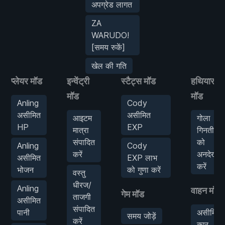
अपग्रेड लागत
ZA
WARUDO!
[समय रुकें]
खेल की गति
प्लेयर मॉड
इन्वेंट्री
स्टैट्स मॉड
हथियार
मॉड
मॉड
Anling
Cody
असीमित
असीमित
आइटम
गोला
HP
EXP
मात्रा
गिनती
संपादित
को
Anling
Cody
करें
अनदेखा
असीमित
EXP लाभ
करें
भोजन
को गुणा करें
वस्तु
धीरज/
Anling
वाहन मॉड
गेम मॉड
ताजगी
असीमित
संपादित
पानी
असीमित
समय जोड़ें
करें
कार