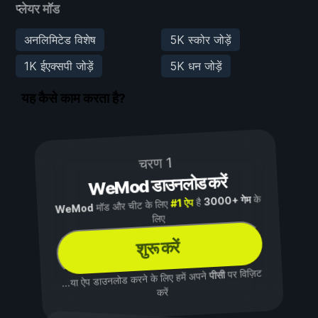
प्लेयर मॉड
अनलिमिटेड विशेष
5K स्कोर जोड़ें
1K ईएक्सपी जोड़ें
5K धन जोड़ें
यह कैसे काम करता है?
चरण 1
WeMod डाउनलोड करें
के
3000+ गेम
है
#1 ऐप
मॉड और चीट के लिए
WeMod
लिए
शुरू करें
पर विज़िट
पीसी
...या ऐप डाउनलोड करने के लिए हमें अपने
करें