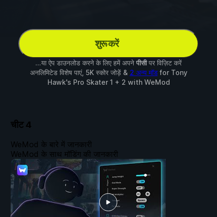
शुरू करें
...या ऐप डाउनलोड करने के लिए हमें अपने
पीसी
पर विज़िट करें
अनलिमिटेड विशेष पाएं, 5K स्कोर जोड़ें &
2 अन्य मॉड
for
Tony
Hawk's Pro Skater 1 + 2
with
WeMod
चीट
4
WeMod के बारे में जानकारी
WeMod के साथ मॉडिंग की जानकारी