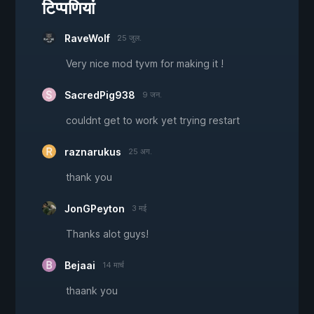
टिप्पणियां
RaveWolf
25 जुल.
Very nice mod tyvm for making it !
SacredPig938
9 जन.
couldnt get to work yet trying restart
raznarukus
25 अग.
thank you
JonGPeyton
3 मई
Thanks alot guys!
Bejaai
14 मार्च
thaank you