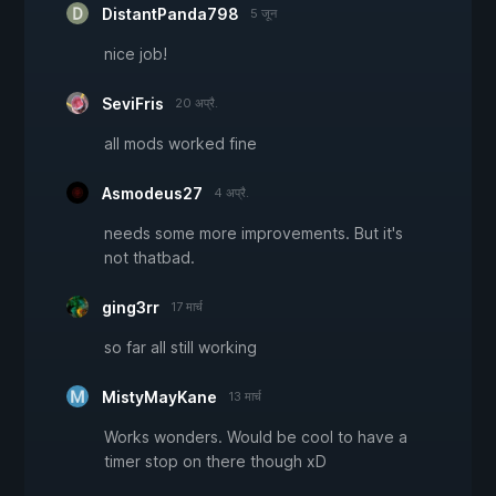
DistantPanda798
5 जून
nice job!
SeviFris
20 अप्रै.
all mods worked fine
Asmodeus27
4 अप्रै.
needs some more improvements. But it's
not thatbad.
ging3rr
17 मार्च
so far all still working
MistyMayKane
13 मार्च
Works wonders. Would be cool to have a
timer stop on there though xD