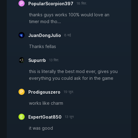
PopularScorpion397
18 सित.
thanks guys works 100% would love an
timer mod tho...
JuanDongJulio
8 मई
Thanks fellas
Supurrb
13 सित.
this is literally the best mod ever, gives you
everything you could ask for in the game
Prodigouszero
19 जुल.
works like charm
ExpertGoat850
13 जून
it was good