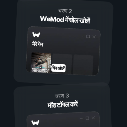
चरण 2
WeMod में खेल खोलें
मेरे गेम
गेम खोलें
चरण 3
मॉड टॉगल करें