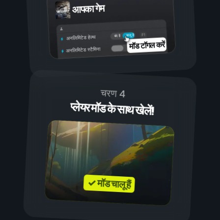
आपका गेम
चालू है
बंद है
अनलिमिटेड हेल्थ
मॉड टॉगल करें
अनलिमिटेड स्टैमिना
चरण 4
प्लेयर मॉड के साथ खेलें!
✓ मॉड चालू हैं