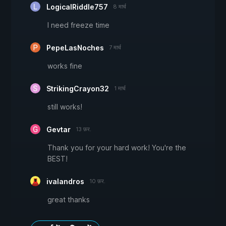
LogicalRiddle757
8 मार्च
I need freeze time
PepeLasNoches
7 मार्च
works fine
StrikingCrayon32
1 मार्च
still works!
Gevtar
13 फ़र.
Thank you for your hard work! You're the
BEST!
ivalandros
10 फ़र.
great thanks