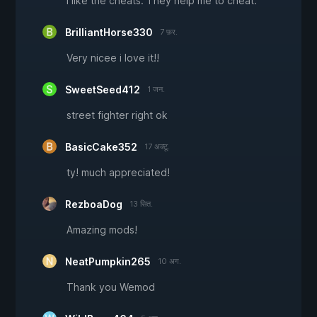
I like the cheats. They help me to cheat.
BrilliantHorse330
7 फ़र.
Very nicee i love it!!
SweetSeed412
1 जन.
street fighter right ok
BasicCake352
17 अक्टू.
ty! much appreciated!
RezboaDog
13 सित.
Amazing mods!
NeatPumpkin265
10 अग.
Thank you Wemod