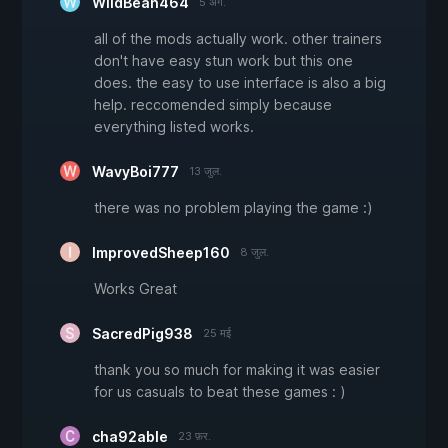
WildBean464
5 अग.
all of the mods actually work. other trainers
don't have easy stun work but this one
does. the easy to use interface is also a big
help. reccomended simply because
everything listed works.
WavyBoi777
13 जुल.
there was no problem playing the game :)
ImprovedSheep160
8 जुल.
Works Great
SacredPig938
25 मई
thank you so much for making it was easier
for us casuals to beat these games : )
cha92able
23 फ़र.