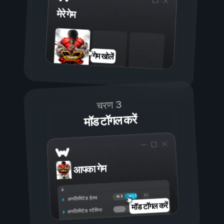
मेरे गेम
गेम खोलें
चरण 3
मॉड टॉगल करें
आपका गेम
चालू है
बंद है
अनलिमिटेड हेल्थ
मॉड टॉगल करें
अनलिमिटेड स्टैमिना