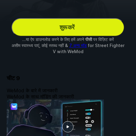
शुरू करें
...या ऐप डाउनलोड करने के लिए हमें अपने
पीसी
पर विज़िट करें
असीम स्वास्थ्य पाएं, कोई स्तब्ध नहीं &
7 अन्य मॉड
for
Street Fighter
V
with
WeMod
चीट
9
WeMod के बारे में जानकारी
WeMod के साथ मॉडिंग की जानकारी