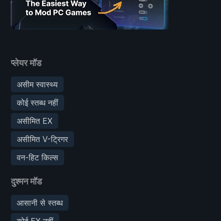
प्लेयर मॉड
असीम स्वास्थ्य
कोई स्तब्ध नहीं
असीमित EX
असीमित V-ट्रिगर
वन-हिट किल्स
दुश्मन मॉड
आसानी से स्तब्ध
कोई EX नहीं