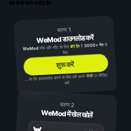
यह कैसे काम करता है?
चरण 1
WeMod डाउनलोड करें
के
3000+ गेम
है
#1 ऐप
मॉड और चीट के लिए
WeMod
लिए
शुरू करें
पर विज़िट
पीसी
...या ऐप डाउनलोड करने के लिए हमें अपने
करें
चरण 2
WeMod में खेल खोलें