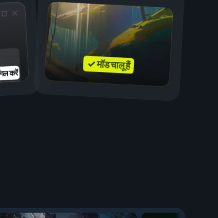
✓ मॉड चालू हैं
गल करें