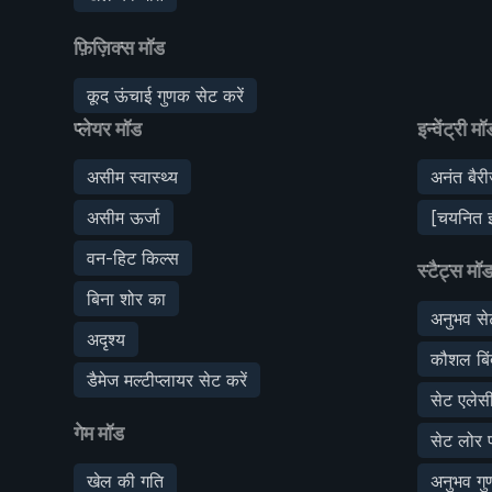
फ़िज़िक्स मॉड
कूद ऊंचाई गुणक सेट करें
प्लेयर मॉड
इन्वेंट्री मॉ
असीम स्वास्थ्य
अनंत बैर
असीम ऊर्जा
[चयनित इन्
वन-हिट किल्स
स्टैट्स मॉ
बिना शोर का
अनुभव सेट
अदृश्य
कौशल बिंद
डैमेज मल्टीप्लायर सेट करें
सेट एलेस
गेम मॉड
सेट लोर प
खेल की गति
अनुभव गु