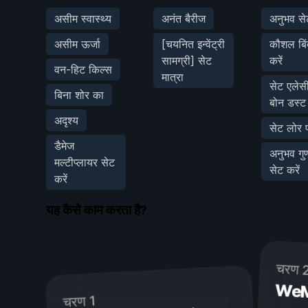
असीम स्वास्थ्य
अनंत बैरीज
अनुभव सेट
असीम ऊर्जा
[चयनित इन्वेंट्री
कौशल बिंद
सामग्री] सेट
करें
वन-हिट किल्स
मात्रा
सेट एलेस
बिना शोर का
बोन डस्ट
अदृश्य
सेट लोर प
डैमेज
अनुभव ग
मल्टीप्लायर सेट
सेट करें
करें
यह कैसे काम करता है?
चरण 
WeMod
चरण 1