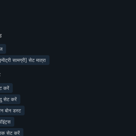
ड
ीज
वेंट्री सामग्री] सेट मात्रा
ड
 करें
ु सेट करें
ीन बोन डस्ट
ॉइंट्स
णक सेट करें