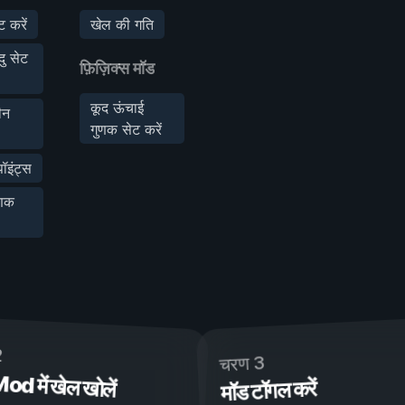
 करें
खेल की गति
ु सेट
फ़िज़िक्स मॉड
कूद ऊंचाई
ीन
गुणक सेट करें
ॉइंट्स
ुणक
2
चरण 3
 में खेल खोलें
मॉड टॉगल करें