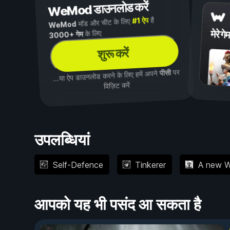
WeMod डाउनलोड करें
है
#1 ऐप
मॉड और चीट के लिए
WeMod
मेरे गेम
के लिए
3000+ गेम
शुरू करें
पर
पीसी
...या ऐप डाउनलोड करने के लिए हमें अपने
विज़िट करें
उपलब्धियां
Self-Defence
Tinkerer
A new W
आपको यह भी पसंद आ सकता है