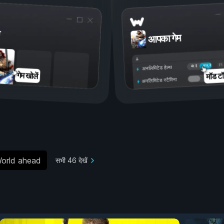
आपका गेम
चालू है
बंद है
अनलिमिटेड हेल्थ
मॉड टॉ
गेम खोलें
अनलिमिटेड स्टैमिना
orld ahead
सभी 46 देखें