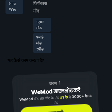
फ़िज़िक्स
कैमरा
FOV
मॉड
उड़ान
मोड
फ्लाई
मोड
स्पीड
यह कैसे काम करता है?
चरण 1
WeMod डाउनलोड करें
के
3000+ गेम
है
#1 ऐप
मॉड और चीट के लिए
WeMod
लिए