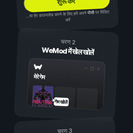
शुरू करें
पर विज़िट
पीसी
...या ऐप डाउनलोड करने के लिए हमें अपने
करें
चरण 2
WeMod में खेल खोलें
मेरे गेम
गेम खोलें
चरण 3