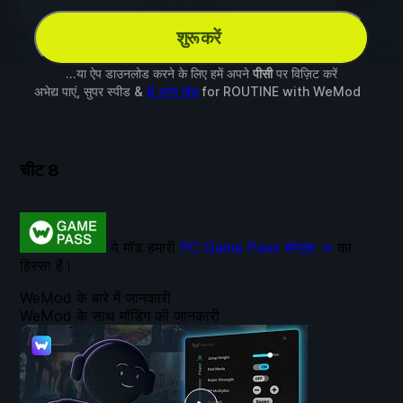
शुरू करें
...या ऐप डाउनलोड करने के लिए हमें अपने
पीसी
पर विज़िट करें
अभेद्य पाएं, सुपर स्पीड &
6 अन्य मॉड
for
ROUTINE
with
WeMod
चीट
8
ये मॉड हमारी
PC Game Pass संग्रह →
का
हिस्सा हैं।
WeMod के बारे में जानकारी
WeMod के साथ मॉडिंग की जानकारी