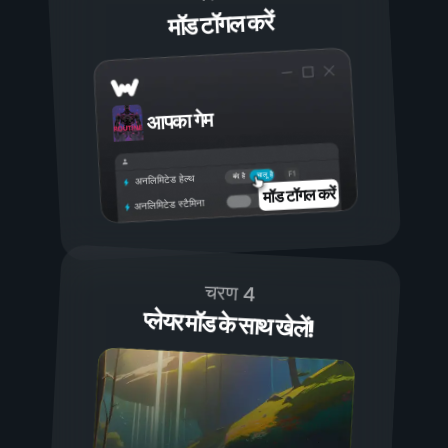
मॉड टॉगल करें
आपका गेम
चालू है
बंद है
अनलिमिटेड हेल्थ
मॉड टॉगल करें
अनलिमिटेड स्टैमिना
चरण 4
प्लेयर मॉड के साथ खेलें!