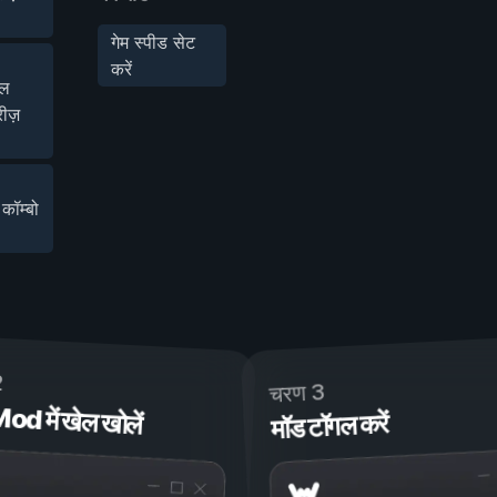
गेम स्पीड सेट
करें
िल
ीज़
ॉम्बो
2
चरण 3
 में खेल खोलें
मॉड टॉगल करें