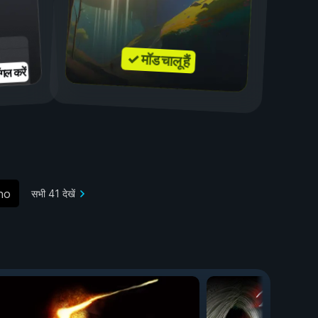
✓ मॉड चालू हैं
गल करें
no
सभी 41 देखें