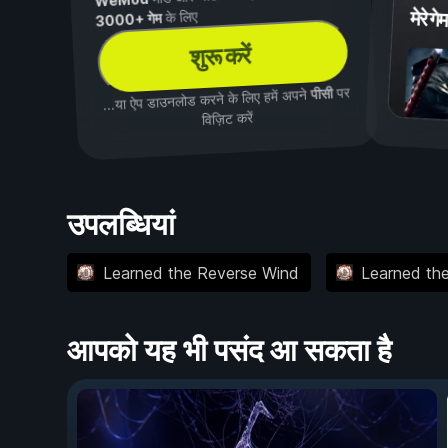
WeMod
मेरे गेम
के लिए
3000+ गेम
शुरू करें
पर
पीसी
...या ऐप डाउनलोड करने के लिए हमें अपने
विज़िट करें
उपलब्धियां
Learned the Reverse Wind
Learned th
आपको यह भी पसंद आ सकता है