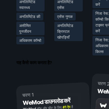
अनलिमिटेड
अनलिमिटेड
करें
स्वास्थ्य
एसेंस
निंजा रेस:
अनलिमिटेड की
एसेंस गुणक
कॉम्बो क
टाइमर फ्र
असीमित
अनलिमिटेड
करें
पुनर्जीवन
क्रिस्टल
खोपड़ियाँ
निंजा रेस:
अधिकतम कॉम्बो
अधिकतम क
किल्स
यह कैसे काम करता है?
चरण 
WeMod
चरण 1
WeMod डाउनलोड करें
है
#1 ऐप
मॉड और चीट के लिए