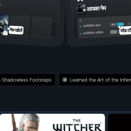
आपका गेम
चालू है
बंद है
अनलिमिटेड हेल्थ
मॉड टॉ
गेम खोलें
अनलिमिटेड स्टैमिना
e Shadowless Footsteps
Learned the Art of the Infer