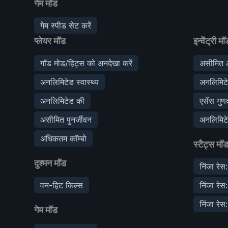
गेम मॉड
गेम स्पीड सेट करें
प्लेयर मॉड
इन्वेंट्री मॉ
गॉड मोड/हिट्स को अनदेखा करें
असीमित 
अनलिमिटेड स्वास्थ्य
अनलिमिटे
अनलिमिटेड की
एसेंस गु
असीमित पुनर्जीवन
अनलिमिटे
अधिकतम कॉम्बो
स्टैट्स मॉ
दुश्मन मॉड
निंजा रेस
वन-हिट किल्स
निंजा रेस
निंजा रे
गेम मॉड