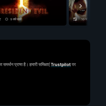
ट
9 वर्ष पहले
10 चीट
1 वर्ष 
मर्थन प्राप्त है। हमारी समिक्षाएं
Trustpilot
पर