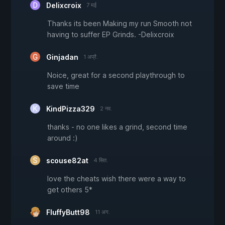
Delixcroix
7 मई
Thanks its been Making my run Smooth not
having to suffer EP Grinds. -Delixcroix
Ginjadan
1 अप्रै.
Noice, great for a second playthrough to
save time
KindPizza329
2 नव.
thanks - no one likes a grind, second time
around :)
scouse82at
4 सित.
love the cheats wish there were a way to
get others 5*
FluffyButt98
11 अग.