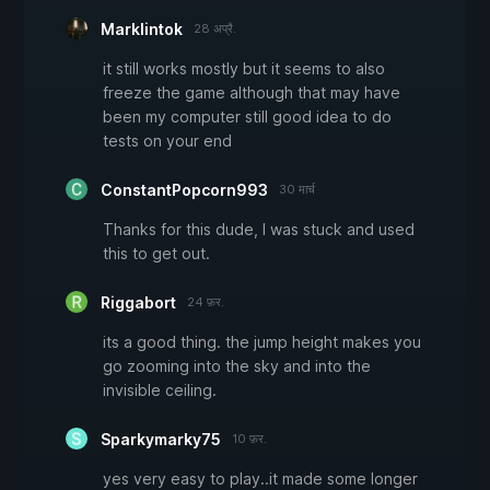
Marklintok
28 अप्रै.
it still works mostly but it seems to also
freeze the game although that may have
been my computer still good idea to do
tests on your end
ConstantPopcorn993
30 मार्च
Thanks for this dude, I was stuck and used
this to get out.
Riggabort
24 फ़र.
its a good thing. the jump height makes you
go zooming into the sky and into the
invisible ceiling.
Sparkymarky75
10 फ़र.
yes very easy to play..it made some longer