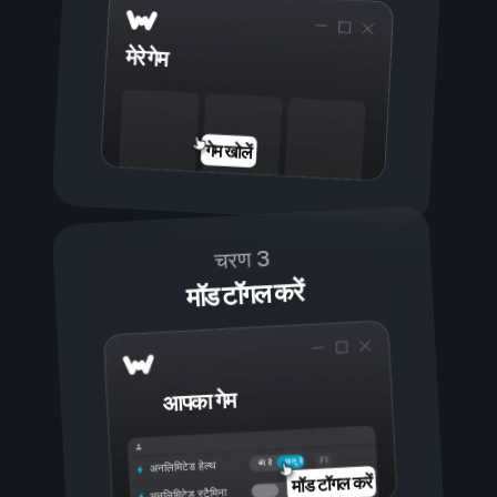
मेरे गेम
गेम खोलें
चरण 3
मॉड टॉगल करें
आपका गेम
चालू है
बंद है
अनलिमिटेड हेल्थ
मॉड टॉगल करें
अनलिमिटेड स्टैमिना