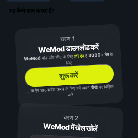
यह कैसे काम करता है?
चरण 1
WeMod डाउनलोड करें
के
3000+ गेम
है
#1 ऐप
मॉड और चीट के लिए
WeMod
लिए
शुरू करें
पर विज़िट
पीसी
...या ऐप डाउनलोड करने के लिए हमें अपने
करें
चरण 2
WeMod में खेल खोलें