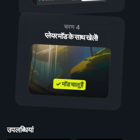
चरण 4
प्लेयर मॉड के साथ खेलें!
✓ मॉड चालू हैं
उपलब्धियां