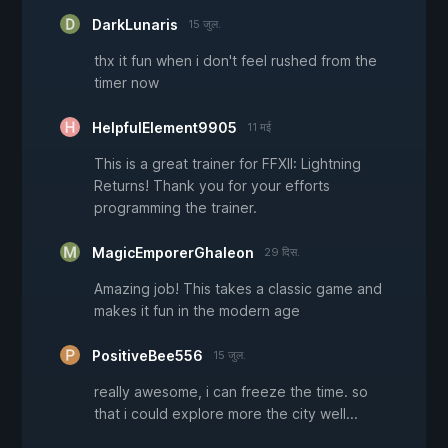
DarkLunaris
15 जुल.
thx it fun when i don't feel rushed from the
timer now
HelpfulElement9905
11 मई
This is a great trainer for FFXII: Lightning
Returns! Thank you for your efforts
programming the trainer.
MagicEmporerGhaleon
29 दिस.
Amazing job! This takes a classic game and
makes it fun in the modern age
PositiveBee556
15 जुल.
really awesome, i can freeze the time. so
that i could explore more the city well...