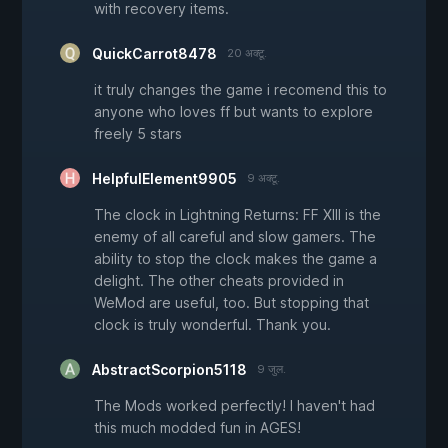
with recovery items.
QuickCarrot8478
20 अक्टू.
it truly changes the game i recomend this to
anyone who loves ff but wants to explore
freely 5 stars
HelpfulElement9905
9 अक्टू.
The clock in Lightning Returns: FF XIII is the
enemy of all careful and slow gamers. The
ability to stop the clock makes the game a
delight. The other cheats provided in
WeMod are useful, too. But stopping that
clock is truly wonderful. Thank you.
AbstractScorpion5118
9 जुल.
The Mods worked perfectly! I haven't had
this much modded fun in AGES!