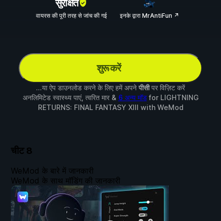
सुरक्षित
वायरस की पूरी तरह से जांच की गई
इनके द्वारा MrAntiFun ↗
शुरू करें
...या ऐप डाउनलोड करने के लिए हमें अपने
पीसी
पर विज़िट करें
अनलिमिटेड स्वास्थ्य पाएं, त्वरित मार &
6 अन्य मॉड
for
LIGHTNING
RETURNS: FINAL FANTASY XIII
with
WeMod
चीट
8
WeMod के बारे में जानकारी
WeMod के साथ मॉडिंग की जानकारी