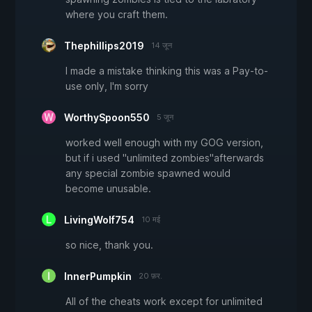
where you craft them.
Thephillips2019
14 जून
I made a mistake thinking this was a Pay-to-
use only, I'm sorry
WorthySpoon550
5 जून
worked well enough with my GOG version,
but if i used "unlimited zombies"afterwards
any special zombie spawned would
become unusable.
LivingWolf754
10 मई
so nice, thank you.
InnerPumpkin
20 फ़र.
All of the cheats work except for unlimited