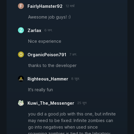
FairlyHamster92
12 मार्च
Awesome job guys! :)
Zarlax
6 जन.
Nice experience
OrganicPoison791
7 अग.
thanks to the developer
Righteous_Hammer
8 जुल.
It's really fun
Kuwi_The_Messenger
25 जून
you did a good job with this one, but infinite
may need to be fixed: Infinite zombies can
go into negatives when used since
spawning zombies is tied to the labratory