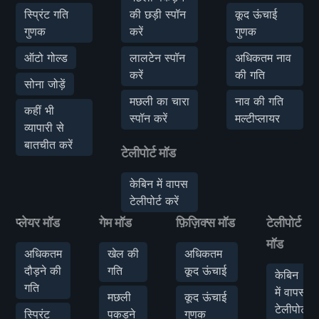
स्प्रिंट गति
की छड़ी स्पॉन
कूद ऊंचाई
गुणक
करें
गुणक
ऑटो गोल्ड
लालटेन स्पॉन
अधिकतम नाव
करें
की गति
सोना जोड़ें
मछली का चारा
नाव की गति
कहीं भी
स्पॉन करें
मल्टीप्लायर
व्यापारी से
बातचीत करें
टेलीपोर्ट मॉड
केबिन में वापस
टेलीपोर्ट करें
प्लेयर मॉड
गेम मॉड
फ़िज़िक्स मॉड
टेलीपोर्ट
मॉड
अधिकतम
खेल की
अधिकतम
दौड़ने की
गति
कूद ऊंचाई
केबिन
गति
में वापस
मछली
कूद ऊंचाई
टेलीपोर्ट
स्प्रिंट
पकड़ने
गुणक