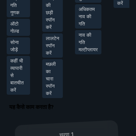
करें
गति
की
अधिकतम
गुणक
छड़ी
नाव की
स्पॉन
ऑटो
गति
करें
गोल्ड
नाव की
लालटेन
सोना
गति
स्पॉन
जोड़ें
मल्टीप्लायर
करें
कहीं भी
मछली
व्यापारी
का
से
चारा
बातचीत
स्पॉन
करें
करें
यह कैसे काम करता है?
चरण 1