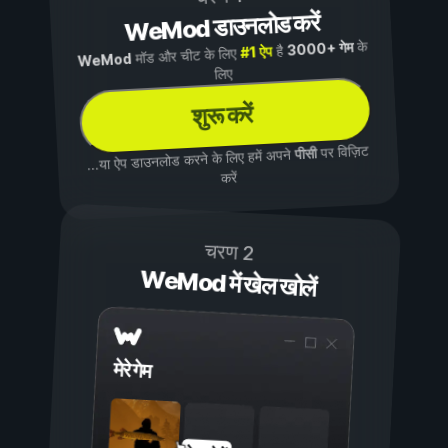
WeMod डाउनलोड करें
के
3000+ गेम
है
#1 ऐप
मॉड और चीट के लिए
WeMod
लिए
शुरू करें
पर विज़िट
पीसी
...या ऐप डाउनलोड करने के लिए हमें अपने
करें
चरण 2
WeMod में खेल खोलें
मेरे गेम