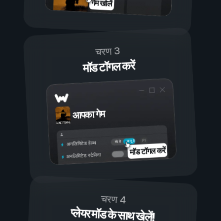
गेम खोलें
चरण 3
मॉड टॉगल करें
आपका गेम
चालू है
बंद है
अनलिमिटेड हेल्थ
मॉड टॉगल करें
अनलिमिटेड स्टैमिना
चरण 4
प्लेयर मॉड के साथ खेलें!