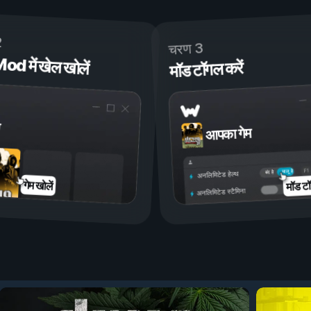
2
चरण 3
 में खेल खोलें
मॉड टॉगल करें
आपका गेम
चालू है
बंद है
अनलिमिटेड हेल्थ
मॉड टॉ
गेम खोलें
अनलिमिटेड स्टैमिना