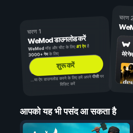
चरण 
WeMod
चरण 1
WeMod डाउनलोड करें
है
#1 ऐप
मॉड और चीट के लिए
WeMod
मेरे गेम
के लिए
3000+ गेम
शुरू करें
पर
पीसी
...या ऐप डाउनलोड करने के लिए हमें अपने
विज़िट करें
आपको यह भी पसंद आ सकता है