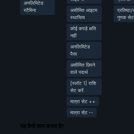
अनलिमिटेड
स्टैमिना
असीमित आइटम
प्रतिष्ठा/
स्थायित्व
गुणक सेट 
कोई कपड़े क्षति
नहीं
अनलिमिटेड
पैसा
असीमित छिपने
वाले पदार्थ
[स्लॉट 1] राशि
सेट करें
मात्रा सेट ++
मात्रा सेट --
यह कैसे काम करता है?