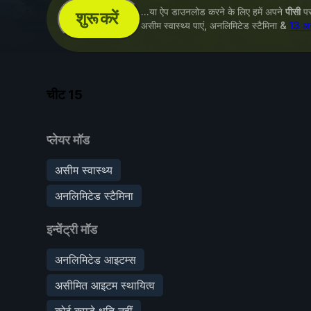
...या ऐप डाउनलोड करने के लिए हमें अपने
पीसी
पर 
शुरू करें
असीम स्वास्थ्य पाएं, अनलिमिटेड स्टैमिना &
13 अन
चीट
15
प्लेयर मॉड
असीम स्वास्थ्य
अनलिमिटेड स्टैमिना
इन्वेंट्री मॉड
अनलिमिटेड आइटम्स
असीमित आइटम स्थायित्व
कोई कपड़े क्षति नहीं