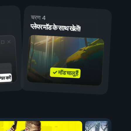
चरण 4
प्लेयर मॉड के साथ खेलें!
✓ मॉड चालू हैं
गल करें