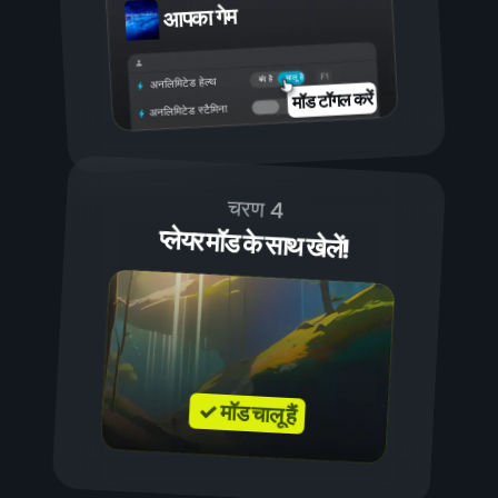
आपका गेम
चालू है
बंद है
अनलिमिटेड हेल्थ
मॉड टॉगल करें
अनलिमिटेड स्टैमिना
चरण 4
प्लेयर मॉड के साथ खेलें!
✓ मॉड चालू हैं