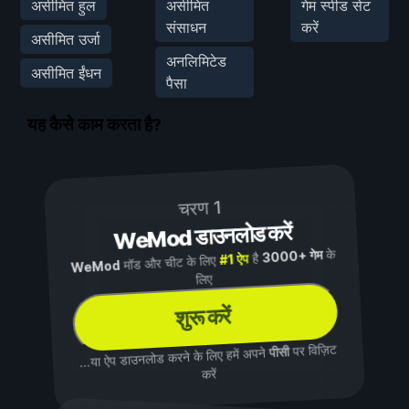
असीमित हुल
असीमित
गेम स्पीड सेट
संसाधन
करें
असीमित उर्जा
अनलिमिटेड
असीमित ईंधन
पैसा
यह कैसे काम करता है?
चरण 1
WeMod डाउनलोड करें
के
3000+ गेम
है
#1 ऐप
मॉड और चीट के लिए
WeMod
लिए
शुरू करें
पर विज़िट
पीसी
...या ऐप डाउनलोड करने के लिए हमें अपने
करें