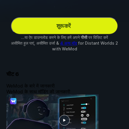
शुरू करें
...या ऐप डाउनलोड करने के लिए हमें अपने
पीसी
पर विज़िट करें
असीमित हुल पाएं, असीमित उर्जा &
4 अन्य मॉड
for
Distant Worlds 2
with
WeMod
चीट
6
WeMod के बारे में जानकारी
WeMod के साथ मॉडिंग की जानकारी