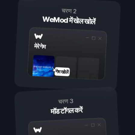
चरण 2
WeMod में खेल खोलें
मेरे गेम
गेम खोलें
चरण 3
मॉड टॉगल करें