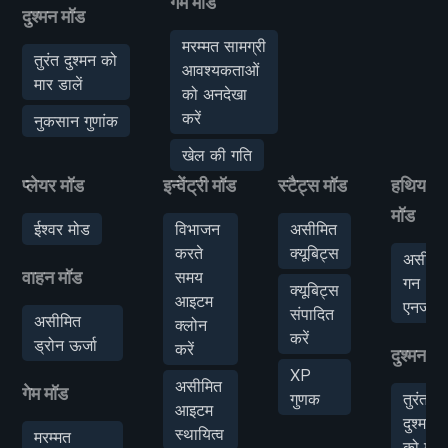
गेम मॉड
दुश्मन मॉड
मरम्मत सामग्री
तुरंत दुश्मन को
आवश्यकताओं
मार डालें
को अनदेखा
करें
नुकसान गुणांक
खेल की गति
प्लेयर मॉड
इन्वेंट्री मॉड
स्टैट्स मॉड
हथियार
मॉड
ईश्वर मोड
विभाजन
असीमित
करते
क्यूबिट्स
असीमि
वाहन मॉड
समय
गन
क्यूबिट्स
आइटम
एनर्जी
संपादित
असीमित
क्लोन
करें
ड्रोन ऊर्जा
करें
दुश्मन मॉ
XP
असीमित
गेम मॉड
गुणक
तुरंत
आइटम
दुश्मन
स्थायित्व
मरम्मत
को मार