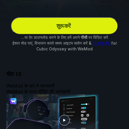
शुरू करें
...या ऐप डाउनलोड करने के लिए हमें अपने
पीसी
पर विज़िट करें
ईश्वर मोड पाएं, विभाजन करते समय आइटम क्लोन करें &
11 अन्य मॉड
for
Cubic Odyssey
with
WeMod
चीट
13
WeMod के बारे में जानकारी
WeMod के साथ मॉडिंग की जानकारी