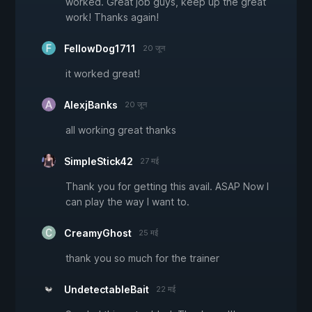
worked. Great job guys, keep up the great
work! Thanks again!
FellowDog1711
20 जून
it worked great!
AlexjBanks
20 जून
all working great thanks
SimpleStick42
27 मई
Thank you for getting this avail. ASAP Now I
can play the way I want to.
CreamyGhost
25 मई
thank you so much for the trainer
UndetectableBait
22 मई