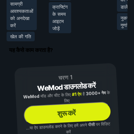
सामग्री
क्राफ्टिंग
डालें
आवश्यकताओं
के समय
नुकसान
को अनदेखा
आइटम
गुणांक
करें
जोड़ें
खेल की गति
यह कैसे काम करता है?
चरण 1
WeMod डाउनलोड करें
के
3000+ गेम
है
#1 ऐप
मॉड और चीट के लिए
WeMod
लिए
शुरू करें
पर विज़िट
पीसी
...या ऐप डाउनलोड करने के लिए हमें अपने
करें