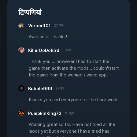
टिप्पणियां
Vernon101
27 दिस.
Awesome. Thanks!
KillerDoDoBird
30 नव.
Thank you ... however I had to start the
game then activate the mods... couldn'tstart
the game from the wemod / wand app
Bubble999
27 नव.
thanks you and everyone for the hard work
PumpkinKing72
15 जुल.
Working great so far. Have not tried all the
mods yet but everyone I have tried has