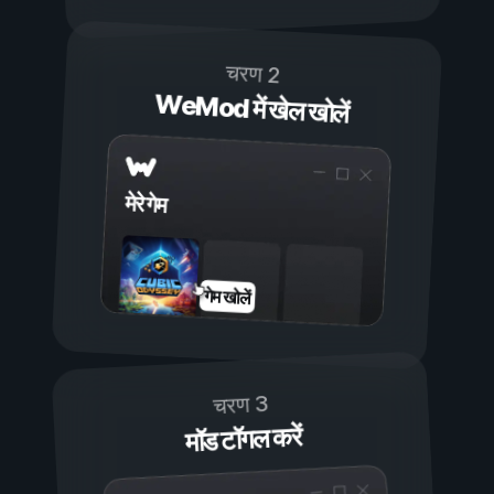
चरण 2
WeMod में खेल खोलें
मेरे गेम
गेम खोलें
चरण 3
मॉड टॉगल करें