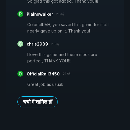
So glad this got added. Thank you!!!
Plainswalker
21 मई
ColonelRVH, you saved this game for me! I
nearly gave up on it. Thank you!
chris2989
21 मई
I love this game and these mods are
perfect, THANK YOU!!!
OfficialRail3450
21 मई
Great job as usual!
चर्चा में शामिल हों