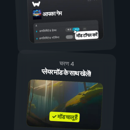
आपका गेम
चालू है
बंद है
अनलिमिटेड हेल्थ
मॉड टॉगल करें
अनलिमिटेड स्टैमिना
चरण 4
प्लेयर मॉड के साथ खेलें!
✓ मॉड चालू हैं