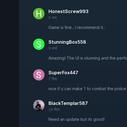
HonestScrew993
5 जन.
Game is fine.. I recommend it..
StunningBox558
5 मार्च
Amazing! The UI is stunning and the perf
SuperFox447
7 दिस.
nice if u can make 1 to combat the police
BlackTemplar587
25 दिस.
Need an update but its good!