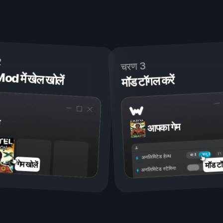
2
चरण 3
 में खेल खोलें
मॉड टॉगल करें
आपका गेम
चालू है
बंद है
अनलिमिटेड हेल्थ
मॉड टॉ
गेम खोलें
अनलिमिटेड स्टैमिना