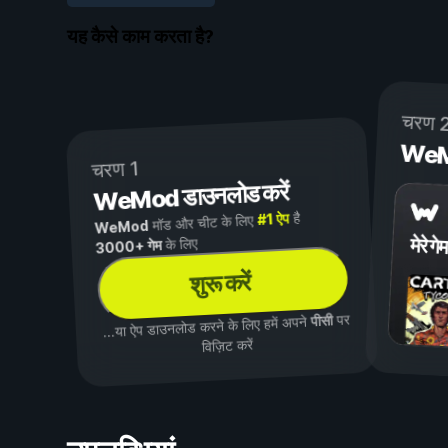
यह कैसे काम करता है?
चरण 
WeMod
चरण 1
WeMod डाउनलोड करें
है
#1 ऐप
मॉड और चीट के लिए
WeMod
मेरे गेम
के लिए
3000+ गेम
शुरू करें
पर
पीसी
...या ऐप डाउनलोड करने के लिए हमें अपने
विज़िट करें