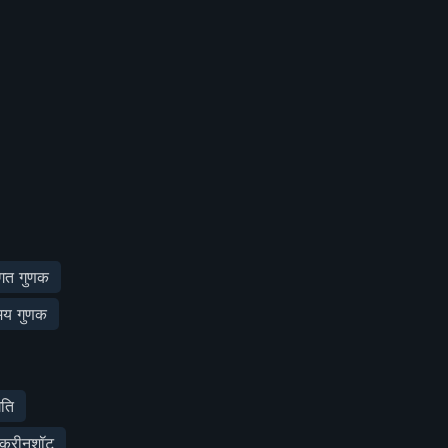
गत गुणक
समय गुणक
ति
्क्रीनशॉट