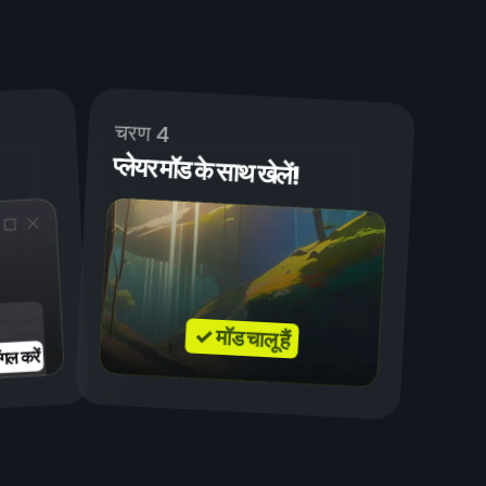
चरण 4
प्लेयर मॉड के साथ खेलें!
✓ मॉड चालू हैं
गल करें