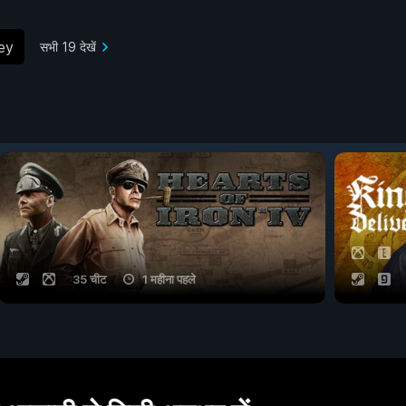
ey
सभी 19 देखें
35 चीट
1 महीना पहले