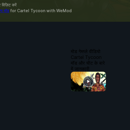
विज़िट करें
्य मॉड
for
Cartel Tycoon
with
WeMod
मोड गेमप्ले वीडियो
Cartel Tycoon
मॉड और चीट के बारे
में जानकारी