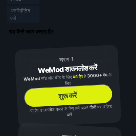
अनलिमिटेड
एपी
यह कैसे काम करता है?
चरण 1
WeMod डाउनलोड करें
के
3000+ गेम
है
#1 ऐप
मॉड और चीट के लिए
WeMod
लिए
शुरू करें
पर विज़िट
पीसी
...या ऐप डाउनलोड करने के लिए हमें अपने
करें