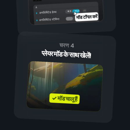
चालू है
बंद है
अनलिमिटेड हेल्थ
मॉड टॉगल करें
अनलिमिटेड स्टैमिना
चरण 4
प्लेयर मॉड के साथ खेलें!
✓ मॉड चालू हैं