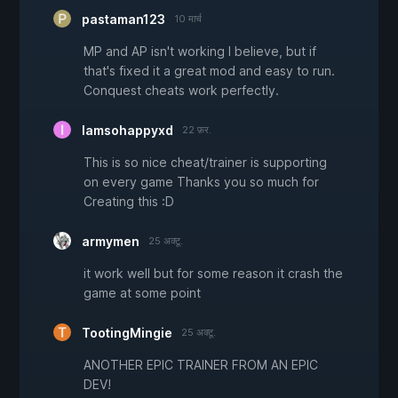
pastaman123
10 मार्च
MP and AP isn't working I believe, but if
that's fixed it a great mod and easy to run.
Conquest cheats work perfectly.
Iamsohappyxd
22 फ़र.
This is so nice cheat/trainer is supporting
on every game Thanks you so much for
Creating this :D
armymen
25 अक्टू.
it work well but for some reason it crash the
game at some point
TootingMingie
25 अक्टू.
ANOTHER EPIC TRAINER FROM AN EPIC
DEV!