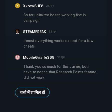
XkrewSHE8
28 जून
So far unlimited health working fine in
campaign
STEAMFREAK
22 जून
almost everything works except for a few
cheats
MobileGiraffe369
18 जून
Thank you so much for this trainer, but I
have to notice that Research Points feature
did not work.
चर्चा में शामिल हों