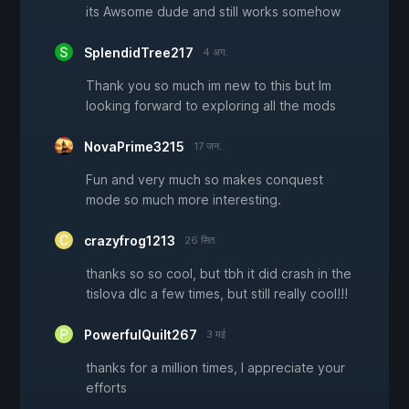
its Awsome dude and still works somehow
SplendidTree217
4 अग.
Thank you so much im new to this but Im
looking forward to exploring all the mods
NovaPrime3215
17 जन.
Fun and very much so makes conquest
mode so much more interesting.
crazyfrog1213
26 सित.
thanks so so cool, but tbh it did crash in the
tislova dlc a few times, but still really cool!!!
PowerfulQuilt267
3 मई
thanks for a million times, I appreciate your
efforts