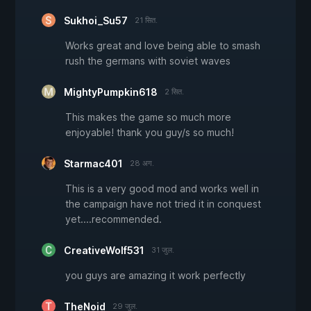
Sukhoi_Su57
21 सित.
Works great and love being able to smash
rush the germans with soviet waves
MightyPumpkin618
2 सित.
This makes the game so much more
enjoyable! thank you guy/s so much!
Starmac401
28 अग.
This is a very good mod and works well in
the campaign have not tried it in conquest
yet....recommended.
CreativeWolf531
31 जुल.
you guys are amazing it work perfectly
TheNoid
29 जुल.