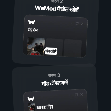
चरण 2
WeMod में खेल खोलें
मेरे गेम
गेम खोलें
चरण 3
मॉड टॉगल करें
आपका गेम