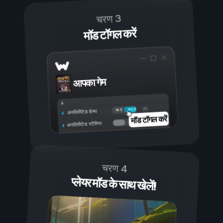
चरण 3
मॉड टॉगल करें
आपका गेम
चालू है
बंद है
अनलिमिटेड हेल्थ
मॉड टॉगल करें
अनलिमिटेड स्टैमिना
चरण 4
प्लेयर मॉड के साथ खेलें!