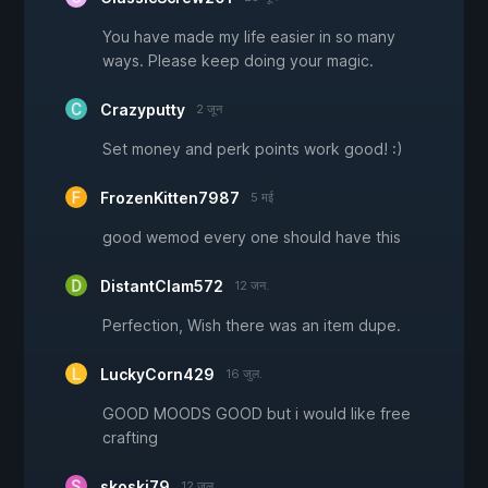
You have made my life easier in so many
ways. Please keep doing your magic.
Crazyputty
2 जून
Set money and perk points work good! :)
FrozenKitten7987
5 मई
good wemod every one should have this
DistantClam572
12 जन.
Perfection, Wish there was an item dupe.
LuckyCorn429
16 जुल.
GOOD MOODS GOOD but i would like free
crafting
skoski79
12 जुल.