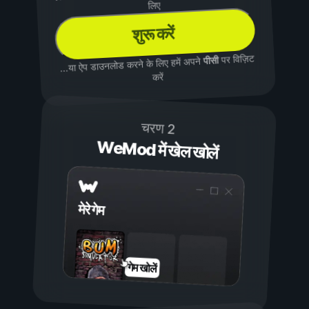
लिए
शुरू करें
पर विज़िट
पीसी
...या ऐप डाउनलोड करने के लिए हमें अपने
करें
चरण 2
WeMod में खेल खोलें
मेरे गेम
गेम खोलें