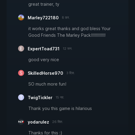
great trainer, ty
Marley722180
8 फ़र.
it works great thanks and god bless Your
Good Friends The Marley Pack!!!!!!!!!!!!
ExpertToad731
12 जन.
good very nice
SkilledHorse970
3 दिस.
SO much more fun!
TwigTickler
15 नव.
Thank you this game is hilarious
yodarulez
26 सित.
Thanks for this :)