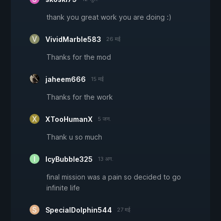
thank you great work you are doing :)
VividMarble583
26 मई
Thanks for the mod
jaheem666
15 मई
Thanks for the work
XTooHumanX
5 जन.
Thank u so much
IcyBubble325
13 अग.
final mission was a pain so decided to go
infinite life
SpecialDolphin544
27 मई