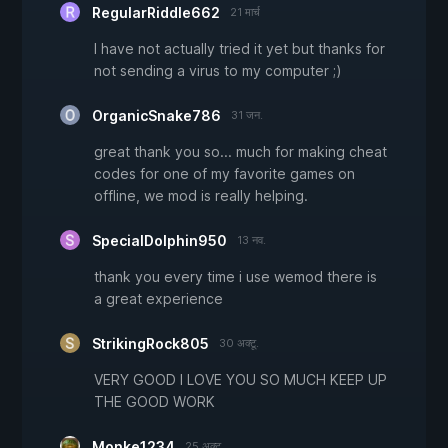
RegularRiddle662
21 मार्च
I have not actually tried it yet but thanks for
not sending a virus to my computer ;)
OrganicSnake786
31 जन.
great thank you so... much for making cheat
codes for one of my favorite games on
offline, we mod is really helping.
SpecialDolphin950
13 नव.
thank you every time i use wemod there is
a great experience
StrikingRock805
30 अक्टू.
VERY GOOD I LOVE YOU SO MUCH KEEP UP
THE GOOD WORK
Monke1234
25 अक्टू.