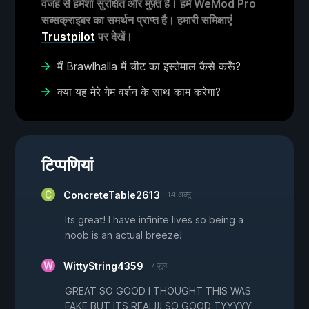
वजह से हमेशा सुरक्षित और मुफ़्त है। हमें WeMod Pro
सब्सक्राइबर का समर्थन प्राप्त है। हमारी समिक्षाएं
Trustpilot
पर देखें।
मैं Brawlhalla में चीट का इस्तेमाल कैसे करूँ?
क्या यह मेरे गेम वर्शन के साथ काम करेगा?
टिप्पणियां
ConcreteTable2613
14 अक्टू.
Its great! I have infinite lives so being a
noob is an actual breeze!
WittyString4359
7 जुल.
GREAT SO GOOD I THOUGHT THIS WAS
FAKE BUT ITS REAL!!! SO GOOD TYYYYY