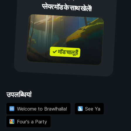
प्लेयर मॉड के साथ खेलें!
✓ मॉड चालू हैं
उपलब्धियां
Welcome to Brawlhalla!
See Ya
Four's a Party