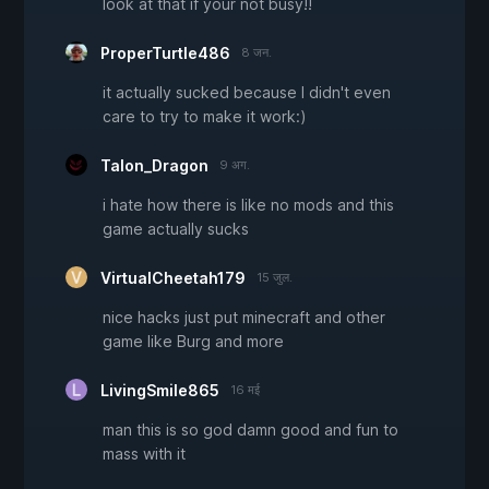
look at that if your not busy!!
ProperTurtle486
8 जन.
it actually sucked because I didn't even
care to try to make it work:)
Talon_Dragon
9 अग.
i hate how there is like no mods and this
game actually sucks
VirtualCheetah179
15 जुल.
nice hacks just put minecraft and other
game like Burg and more
LivingSmile865
16 मई
man this is so god damn good and fun to
mass with it