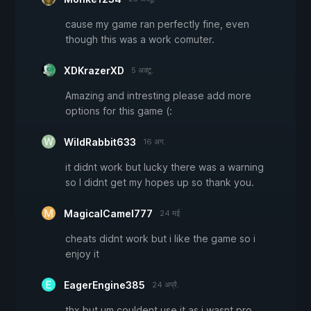
cause my game ran perfectly fine, even
though this was a work comuter.
XDKrazerXD
5 अक्टू.
Amazing and intresting please add more
options for this game (:
WildRabbit633
16 अग.
it didnt work but lucky there was a warning
so I didnt get my hopes up so thank you.
MagicalCamel777
24 मई
cheats didnt work but i like the game so i
enjoy it
EagerEngine385
24 अप्रै.
thx but um couldent use it as i wasnt pro