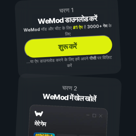
चरण 1
WeMod डाउनलोड करें
के
3000+ गेम
है
#1 ऐप
मॉड और चीट के लिए
WeMod
लिए
शुरू करें
पर विज़िट
पीसी
...या ऐप डाउनलोड करने के लिए हमें अपने
करें
चरण 2
WeMod में खेल खोलें
मेरे गेम