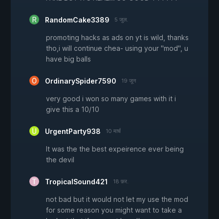
RandomCake3389
5 जुल.
promoting hacks as ads on yt is wild, thanks
tho,i will continue chea- using your ''mod'', u
have big balls
OrdinarySpider7590
19 जून
very good i won so many games with it i
give this a 10/10
UrgentParty938
10 मार्च
It was the the best expeirence ever being
the devil
TropicalSound421
18 फ़र.
not bad but it would not let my use the mod
for some reason you might want to take a