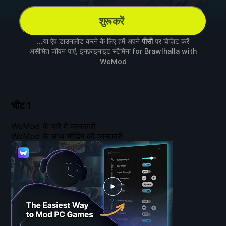
शुरू करें
...या ऐप डाउनलोड करने के लिए हमें अपने
पीसी
पर विज़िट करें
असीमित जीवन पाएं, इनफ़ाइनाइट स्टैमिना for
Brawlhalla
with
WeMod
चीट
1
WeMod के बारे में जानकारी
WeMod के साथ मॉडिंग की जानकारी