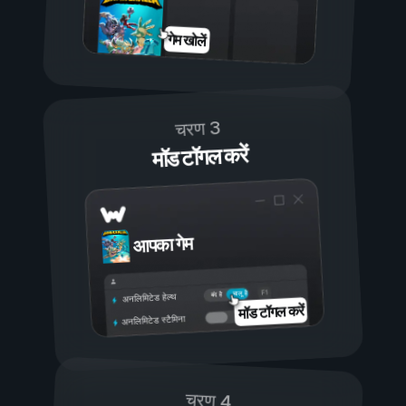
गेम खोलें
चरण 3
मॉड टॉगल करें
आपका गेम
चालू है
बंद है
अनलिमिटेड हेल्थ
मॉड टॉगल करें
अनलिमिटेड स्टैमिना
चरण 4