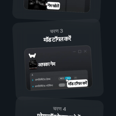
गेम खोलें
चरण 3
मॉड टॉगल करें
आपका गेम
चालू है
बंद है
अनलिमिटेड हेल्थ
मॉड टॉगल करें
अनलिमिटेड स्टैमिना
चरण 4