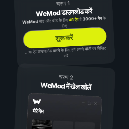
चरण 1
WeMod डाउनलोड करें
के
3000+ गेम
है
#1 ऐप
मॉड और चीट के लिए
WeMod
लिए
शुरू करें
पर विज़िट
पीसी
...या ऐप डाउनलोड करने के लिए हमें अपने
करें
चरण 2
WeMod में खेल खोलें
मेरे गेम