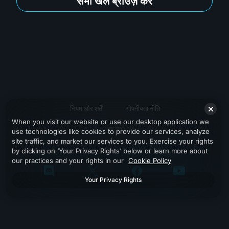
सभी खेल ब्राउज़ करें
नियम और शर्तें
गोपनीयता नीति
When you visit our website or use our desktop application we
सहायता
use technologies like cookies to provide our services, analyze
site traffic, and market our services to you. Exercise your rights
by clicking on ‘Your Privacy Rights’ below or learn more about
our practices and your rights in our
Cookie Policy
Your Privacy Rights