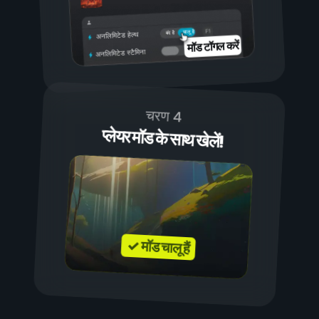
चालू है
बंद है
अनलिमिटेड हेल्थ
मॉड टॉगल करें
अनलिमिटेड स्टैमिना
चरण 4
प्लेयर मॉड के साथ खेलें!
✓ मॉड चालू हैं