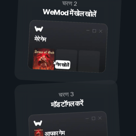
चरण 2
WeMod में खेल खोलें
मेरे गेम
गेम खोलें
चरण 3
मॉड टॉगल करें
आपका गेम