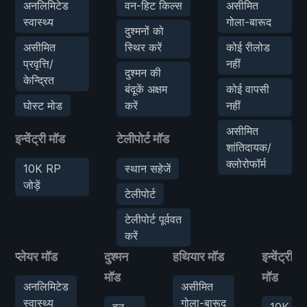
अनलिमिटेड
वन-हिट किल्स
असीमित
स्वास्थ्य
गोला-बारूद
दुश्मनों को
असीमित
स्थिर करें
कोई रीलोड
प्रवृत्ति/
नहीं
दुश्मन की
केन्द्रित
बंदूकें अक्षम
कोई वापसी
घोस्ट मोड
करें
नहीं
असीमित
इन्वेंट्री मॉड
टेलीपोर्ट मॉड
शांतिदायक/
क्लोरोफॉर्म
10K RP
स्थान सहेजें
जोड़ें
टेलीपोर्ट
टेलीपोर्ट पूर्ववत
करें
प्लेयर मॉड
दुश्मन
हथियार मॉड
इन्वेंट्री
मॉड
मॉड
अनलिमिटेड
असीमित
स्वास्थ्य
गोला-बारूद
वन-
10K