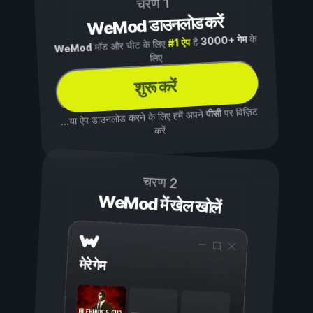
चरण 1
WeMod डाउनलोड करें
के
3000+ गेम
है
#1 ऐप
मॉड और चीट के लिए
WeMod
लिए
शुरू करें
पर विज़िट
पीसी
...या ऐप डाउनलोड करने के लिए हमें अपने
करें
चरण 2
WeMod में खेल खोलें
मेरे गेम