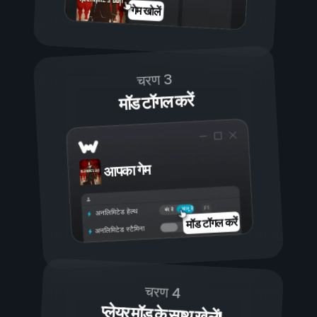
गेम खोलें
चरण 3
मॉड टॉगल करें
आपका गेम
चालू है
बंद है
अनलिमिटेड हेल्थ
मॉड टॉगल करें
अनलिमिटेड स्टैमिना
चरण 4
प्लेयर मॉड के साथ खेलें!