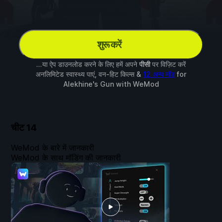
शुरू करें
...या ऐप डाउनलोड करने के लिए हमें अपने
पीसी
पर विज़िट करें
अनलिमिटेड स्वास्थ्य पाएं, वन-हिट किल्स &
12 अन्य मॉड
for
Alekhine's Gun
with
WeMod
चीट
14
WeMod के बारे में जानकारी
WeMod के साथ मॉडिंग की जानकारी