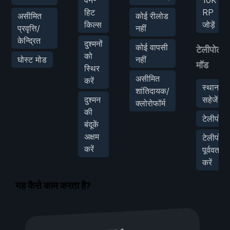
हिट
RP
असीमित
कोई रीलोड
किल्स
जोड़ें
प्रवृत्ति/
नहीं
केन्द्रित
दुश्मनों
कोई वापसी
टेलीपोर्ट
को
घोस्ट मोड
नहीं
मॉड
स्थिर
असीमित
करें
स्थान
शांतिदायक/
दुश्मन
सहेजें
क्लोरोफॉर्म
की
टेलीपोर्ट
बंदूकें
अक्षम
टेलीपोर्ट
करें
पूर्ववत
करें
यह कैसे काम करता है?