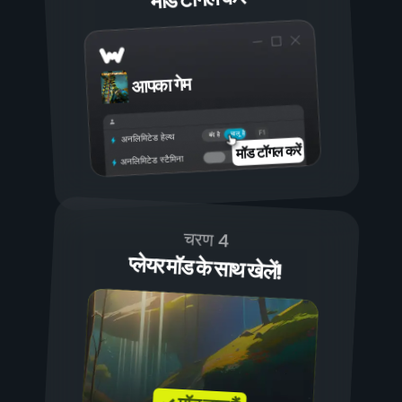
आपका गेम
चालू है
बंद है
अनलिमिटेड हेल्थ
मॉड टॉगल करें
अनलिमिटेड स्टैमिना
चरण 4
प्लेयर मॉड के साथ खेलें!