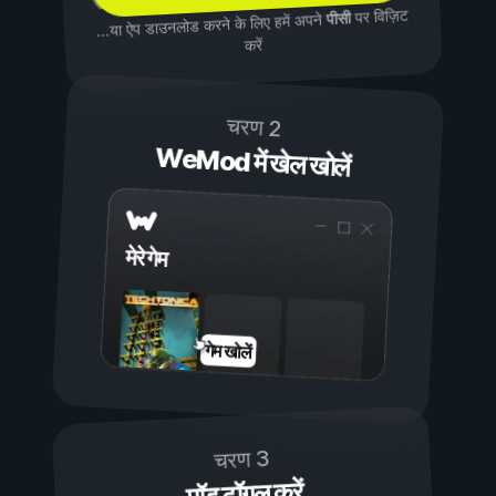
पर विज़िट
पीसी
...या ऐप डाउनलोड करने के लिए हमें अपने
करें
चरण 2
WeMod में खेल खोलें
मेरे गेम
गेम खोलें
चरण 3
मॉड टॉगल करें