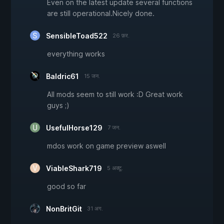
Even on the latest update several functions
are still operational.Nicely done.
SensibleToad522
26 फ़र.
everything works
Baldric61
15 जन.
All mods seem to still work :D Great work
guys ;)
UsefulHorse129
7 जन.
mdos work on game preview aswell
ViableShark719
5 अक्टू.
good so far
NonBritGit
31 अग.