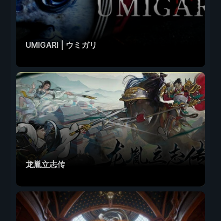
UMIGARI | ウミガリ
龙胤立志传