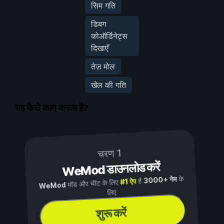
सिम गति
डिबग
कोऑर्डिनेट्स
दिखाएँ
तेज़ मोल
खेल की गति
यह कैसे काम करता है?
चरण 1
WeMod डाउनलोड करें
के
3000+ गेम
है
#1 ऐप
मॉड और चीट के लिए
WeMod
लिए
शुरू करें