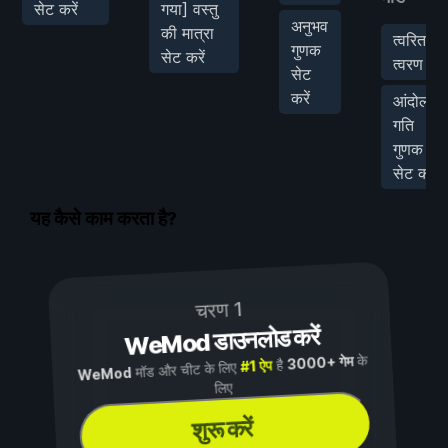
सेट करें
गया] वस्तु
अनुभव
की मात्रा
त्वरित
गुणक
सेट करें
त्वरण
सेट
करें
आंदोलन
गति
गुणक
सेट करें
यह कैसे काम करता है?
चरण 1
WeMod डाउनलोड करें
के
3000+ गेम
है
#1 ऐप
मॉड और चीट के लिए
WeMod
लिए
शुरू करें