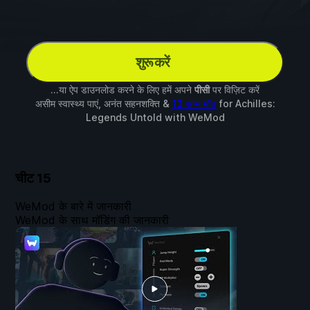
शुरू करें
...या ऐप डाउनलोड करने के लिए हमें अपने
पीसी
पर विज़िट करें
असीम स्वास्थ्य पाएं, अनंत सहनशक्ति &
13 अन्य मॉड
for
Achilles:
Legends Untold
with
WeMod
चीट
15
WeMod के बारे में जानकारी
WeMod के साथ मॉडिंग की जानकारी