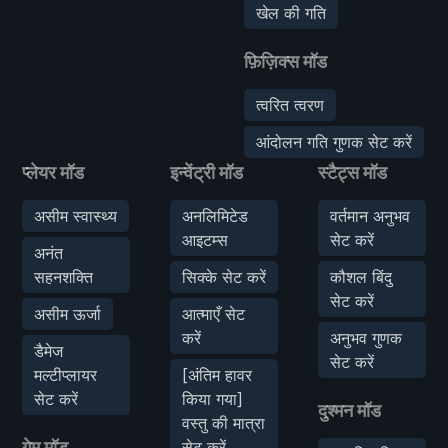
खेल की गति
फ़िज़िक्स मॉड
त्वरित त्वरण
आंदोलन गति गुणक सेट करें
प्लेयर मॉड
इन्वेंट्री मॉड
स्टैट्स मॉड
असीम स्वास्थ्य
अनलिमिटेड
वर्तमान अनुभव
आइटम्स
सेट करें
अनंत
सहनशक्ति
सिक्के सेट करें
कौशल बिंदु
सेट करें
असीम ऊर्जा
आत्माएँ सेट
करें
अनुभव गुणक
डैमेज
सेट करें
मल्टीप्लायर
[अंतिम हावर
सेट करें
किया गया]
दुश्मन मॉड
वस्तु की मात्रा
गेम मॉड
सेट करें