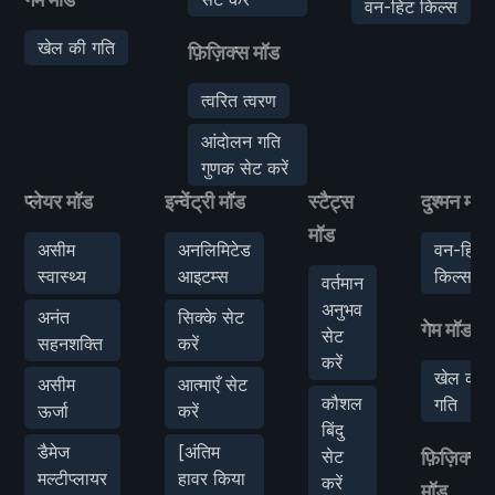
वन-हिट किल्स
खेल की गति
फ़िज़िक्स मॉड
त्वरित त्वरण
आंदोलन गति
गुणक सेट करें
प्लेयर मॉड
इन्वेंट्री मॉड
स्टैट्स
दुश्मन मॉड
मॉड
असीम
अनलिमिटेड
वन-हिट
स्वास्थ्य
आइटम्स
किल्स
वर्तमान
अनुभव
अनंत
सिक्के सेट
गेम मॉड
सेट
सहनशक्ति
करें
करें
खेल की
असीम
आत्माएँ सेट
कौशल
गति
ऊर्जा
करें
बिंदु
डैमेज
[अंतिम
सेट
फ़िज़िक्स
मल्टीप्लायर
हावर किया
करें
मॉड