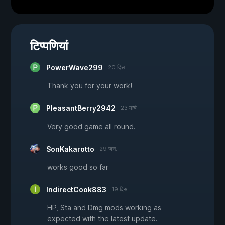
टिप्पणियां
PowerWave299
20 दिस.
Thank you for your work!
PleasantBerry2942
23 मार्च
Very good game all round.
SonKakarotto
29 जन.
works good so far
IndirectCook883
19 दिस.
HP, Sta and Dmg mods working as
expected with the latest update.