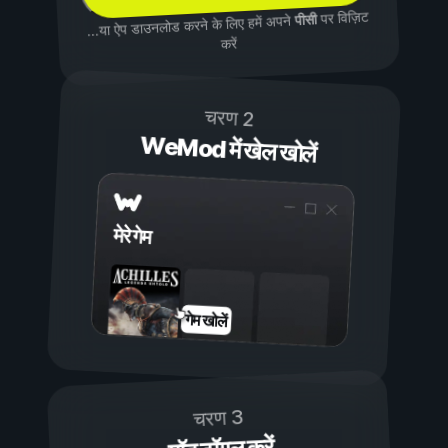
पर विज़िट
पीसी
...या ऐप डाउनलोड करने के लिए हमें अपने
करें
चरण 2
WeMod में खेल खोलें
मेरे गेम
गेम खोलें
चरण 3