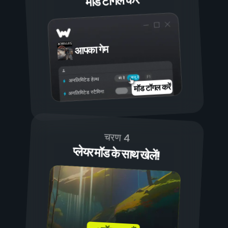
मॉड टॉगल करें
आपका गेम
चालू है
बंद है
अनलिमिटेड हेल्थ
मॉड टॉगल करें
अनलिमिटेड स्टैमिना
चरण 4
प्लेयर मॉड के साथ खेलें!