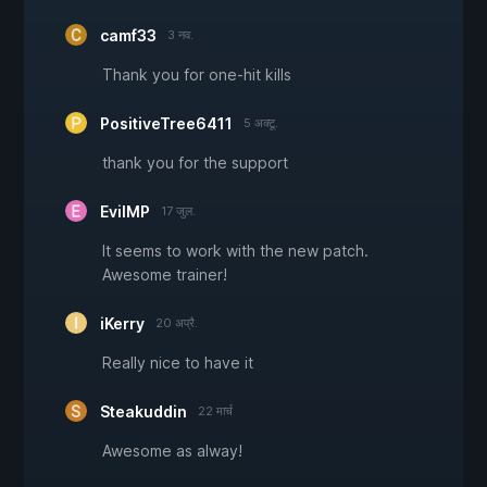
camf33
3 नव.
Thank you for one-hit kills
PositiveTree6411
5 अक्टू.
thank you for the support
EvilMP
17 जुल.
It seems to work with the new patch.
Awesome trainer!
iKerry
20 अप्रै.
Really nice to have it
Steakuddin
22 मार्च
Awesome as alway!