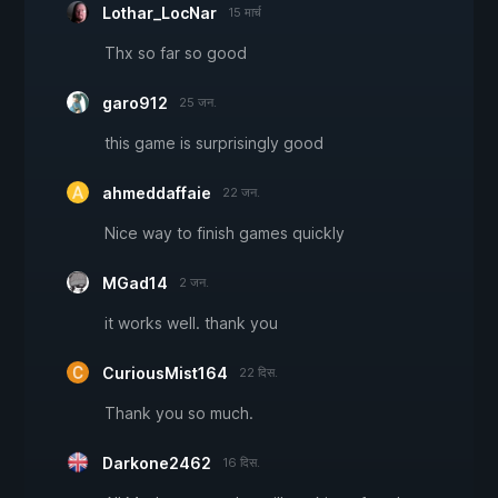
Lothar_LocNar
15 मार्च
Thx so far so good
garo912
25 जन.
this game is surprisingly good
ahmeddaffaie
22 जन.
Nice way to finish games quickly
MGad14
2 जन.
it works well. thank you
CuriousMist164
22 दिस.
Thank you so much.
Darkone2462
16 दिस.