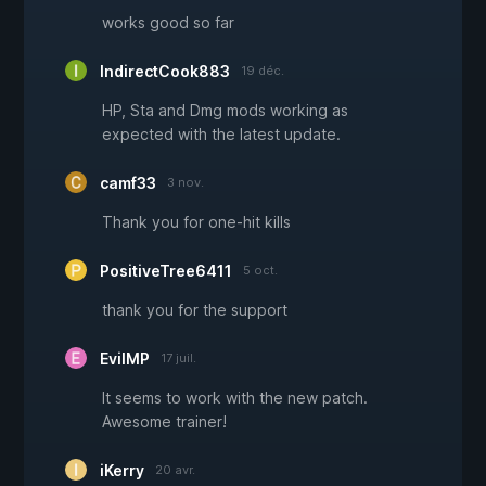
works good so far
IndirectCook883
19 déc.
HP, Sta and Dmg mods working as
expected with the latest update.
camf33
3 nov.
Thank you for one-hit kills
PositiveTree6411
5 oct.
thank you for the support
EvilMP
17 juil.
It seems to work with the new patch.
Awesome trainer!
iKerry
20 avr.