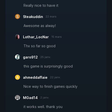
Really nice to have it
Steakuddin
22 mars
Awesome as alway!
Lothar_LocNar
15 mars
Thx so far so good
garo912
25 janv.
this game is surprisingly good
ahmeddaffaie
22 janv.
Nice way to finish games quickly
MGad14
2 janv.
it works well. thank you