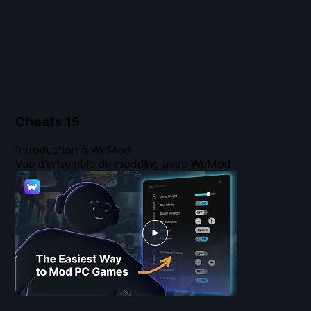
Cheats
15
Introduction à WeMod
Vue d’ensemble du modding avec WeMod