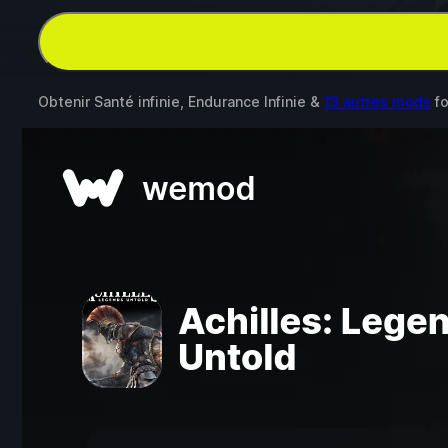
Obtenir Santé infinie, Endurance Infinie &
13 autres mods
f