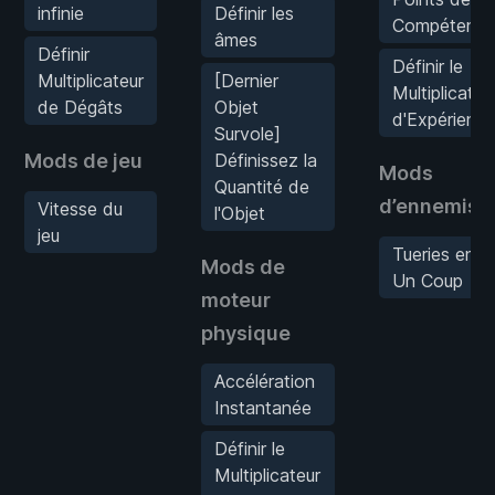
infinie
Définir les
Compétenc
âmes
Définir
Définir le
Multiplicateur
[Dernier
Multiplicateu
de Dégâts
Objet
d'Expérienc
Survole]
Mods de jeu
Définissez la
Mods
Quantité de
d’ennemis
Vitesse du
l'Objet
jeu
Tueries en
Mods de
Un Coup
moteur
physique
Accélération
Instantanée
Définir le
Multiplicateur